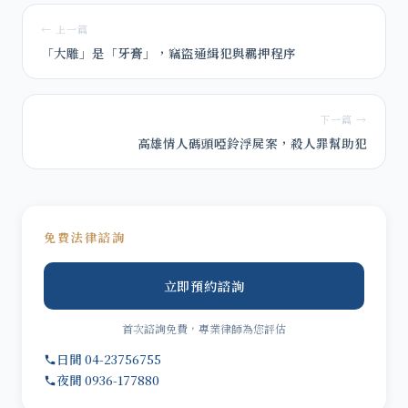
← 上一篇
「大雕」是「牙膏」，竊盜通緝犯與羈押程序
下一篇 →
高雄情人碼頭啞鈴浮屍案，殺人罪幫助犯
免費法律諮詢
立即預約諮詢
首次諮詢免費，專業律師為您評估
日間 04-23756755
夜間 0936-177880