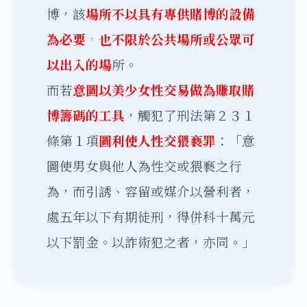
博，該
場所不以具有專供賭博的設備
為必要
，
也不限於公共場所或公眾可
以出入的場
所。
而若
意圖以美少女性交易做為賺取賭
博籌碼的工具
，觸犯了刑法第２３１
條第１項
圖利使人性交猥褻罪
：「意
圖使男女與他人為性交或猥褻之行
為，而引誘、容留或媒介以營利者，
處五年以下有期徒刑，得併科十萬元
以下罰金。以詐術犯之者，亦同。」