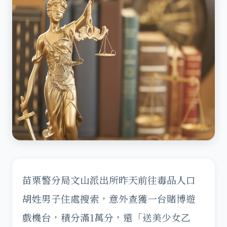
苗栗警分局文山派出所昨天前往毒品人口
胡姓男子住處搜索，意外查獲一台賭博遊
戲機台，積分滿1萬分，還「送美少女乙