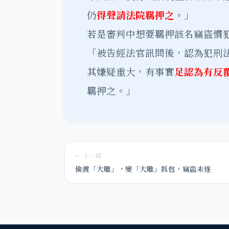
仍
得聲請法院羈押之
。」
若是審判中想要羈押該名竊盜慣
「被告經法官訊問後，認為犯刑
其嫌疑重大，有事實
足認為有反
羈押之。」
← 上一篇
偷渡「大雕」，變「大雕」抓包，竊盜未遂