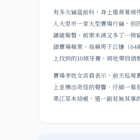
有多次竊盜前科，身上還背著兩件
入大里市一家大型賣場行竊，但因
識破報警，前案未清又多了一條
鎖賣場報案，指稱男子江嫌（64
上找到的10條牙膏，將他帶回偵
賣場李姓女店員表示，前天巡視
上並傳出奇怪的聲響，仔細一看
果江某未結帳，還一副若無其事