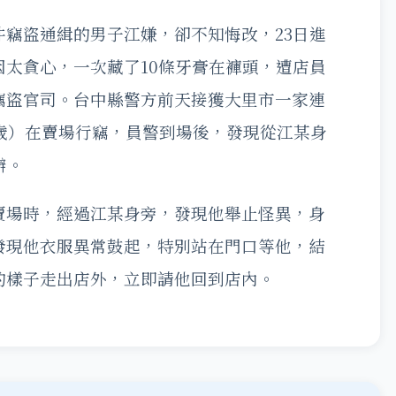
竊盜通緝的男子江嫌，卻不知悔改，23日進
太貪心，一次藏了10條牙膏在褲頭，遭店員
竊盜官司。台中縣警方前天接獲大里市一家連
歲）在賣場行竊，員警到場後，發現從江某身
辦。
賣場時，經過江某身旁，發現他舉止怪異，身
發現他衣服異常鼓起，特別站在門口等他，結
的樣子走出店外，立即請他回到店內。