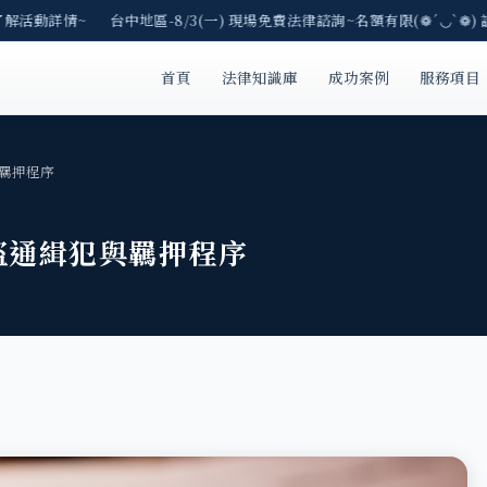
了解活動詳情~ 台中地區-8/3(一) 現場免費法律諮詢~名額有限(❁´◡`❁) 
首頁
法律知識庫
成功案例
服務項目
羈押程序
盜通緝犯與羈押程序