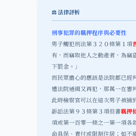
⚖️ 法律評析
刑事犯罪的羈押程序與必要性
男子觸犯刑法第３２０條第１項
有，而竊取他人之動產者，為竊
下罰金。」
而民眾擔心的應該是法院都已經
遭法院通緝又再犯，那萬一在審
此時檢察官可以在這次男子被捕
訴訟法第９３條第３項但書
羈押
項或第一百零一條之一第一項各
命具保、責付或限制住居；如不