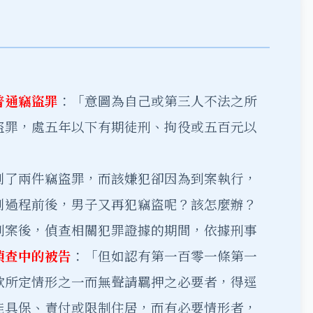
普通竊盜罪
：「意圖為自己或第三人不法之所
盜罪，處五年以下有期徒刑、拘役或五百元以
判了兩件竊盜罪，而該嫌犯卻因為到案執行，
判過程前後，男子又再犯竊盜呢？該怎麼辦？
到案後，偵查相關犯罪證據的期間，依據刑事
偵查中的被告
：「但如認有第一百零一條第一
款所定情形之一而無聲請羈押之必要者，得逕
能具保、責付或限制住居，而有必要情形者，