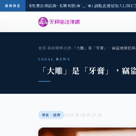
-8/3(一) 現場免費法律諮詢~名額有限(❁´◡`❁) 請點此連結加入LINE
最新消息
首頁
›
看新聞學法律
›
「大雕」是「牙膏」，竊盜通緝犯與
LEGAL NEWS
「大雕」是「牙膏」，竊
2009 年 08 月 25 日
勞資‧經濟