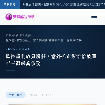
-8/3(一) 現場免費法律諮詢~名額有限(❁´◡`❁) 請點此連結加入LINE了
最新消息
首頁
›
看新聞學法律
›
監控重利放貸錢莊，意外抓到彭恰恰被壓至三溫暖喬債務
LEGAL NEWS
監控重利放貸錢莊，意外抓到彭恰恰被壓
至三溫暖喬債務
2020 年 11 月 12 日
社會‧民生