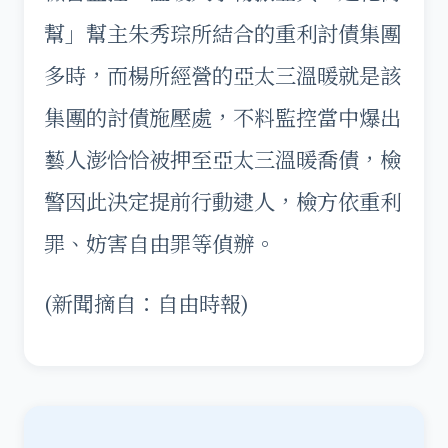
幫」幫主朱秀琮所結合的重利討債集團
多時，而楊所經營的亞太三溫暖就是該
集團的討債施壓處，不料監控當中爆出
藝人澎恰恰被押至亞太三溫暖喬債，檢
警因此決定提前行動逮人，檢方依重利
罪、妨害自由罪等偵辦。
(新聞摘自：自由時報)