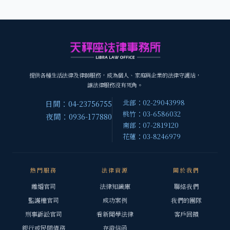
提供各種生活法律及律師服務，成為個人、家庭與企業的法律守護站，
讓法律服務沒有死角。
北部：02-29043998
日間：04-23756755
桃竹：03-6586032
夜間：0936-177880
南部：07-2819120
花蓮：03-8246979
熱門服務
法律資源
關於我們
離婚官司
法律知識庫
聯絡我們
監護權官司
成功案例
我們的團隊
刑事訴訟官司
看新聞學法律
客戶回饋
銀行或民間債務
存證信函