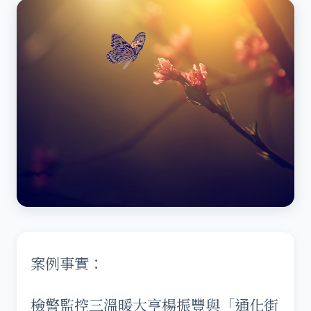
案例事實：
檢警監控三溫暖大亨楊振豐與「通化街