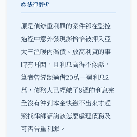
⚖️ 法律評析
原是偵辦重利罪的案件卻在監控
過程中意外發現澎恰恰被押入亞
太三溫暖內喬債。放高利貸的事
時有耳聞，且利息高得不像話，
筆者曾經聽過借20萬一週利息2
萬，債務人已經繳了8週的利息完
全沒有沖到本金快繳不出來才趕
緊找律師諮詢該怎麼處理債務及
可否告重利罪。