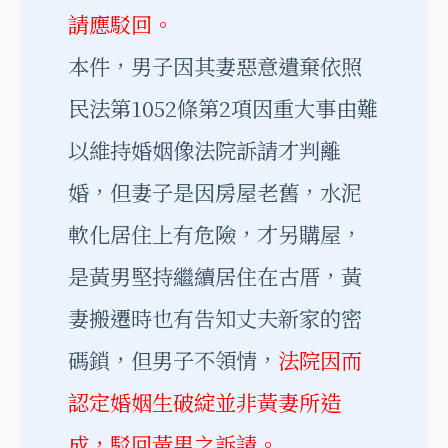
請應駁回。
本件，男子因其妻惡意遺棄依照
民法第1052條第2項因重大事由難
以維持婚姻像法院訴請才判離
婚，但妻子是因房屋老舊，水泥
軟化居住上有危險，才另購屋，
是黃男堅持繼續居住在古厝，黃
妻搬遷時也有告知丈夫新家的密
碼鎖，但男子不領情，
法院因而
認定婚姻生破綻並非黃妻所造
成，駁回黃男之訴請。