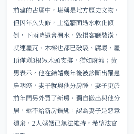
前建的古厝中，堪稱是地方歷史文物，
但因年久失修，土造牆面遇水軟化傾
倒，下雨時還會漏水，毀損客廳裝潢，
就連屋瓦、木樑也都已破裂、腐壞，屋
頂僅剩3根短木頭支撐，猶如廢墟；黃
男表示，他在結婚幾年後被診斷出罹患
鼻咽癌，妻子就與他分房睡，妻子更於
前年間另外買了新房，獨自搬出與他分
居，還不給新房鑰匙，認為妻子是惡意
遺棄，2人婚姻已無法維持，希望法官