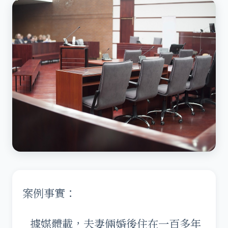
案例事實：
據媒體載，夫妻倆婚後住在一百多年