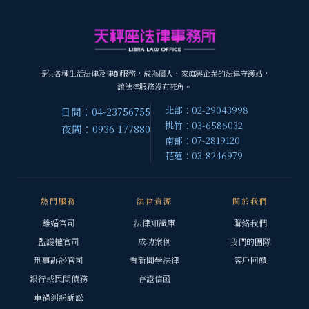
提供各種生活法律及律師服務，成為個人、家庭與企業的法律守護站，
讓法律服務沒有死角。
北部：02-29043998
日間：04-23756755
桃竹：03-6586032
夜間：0936-177880
南部：07-2819120
花蓮：03-8246979
熱門服務
法律資源
關於我們
離婚官司
法律知識庫
聯絡我們
監護權官司
成功案例
我們的團隊
刑事訴訟官司
看新聞學法律
客戶回饋
銀行或民間債務
存證信函
車禍糾紛訴訟