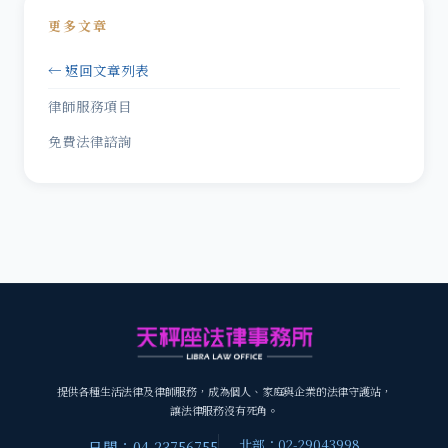
更多文章
← 返回文章列表
律師服務項目
免費法律諮詢
提供各種生活法律及律師服務，成為個人、家庭與企業的法律守護站，
讓法律服務沒有死角。
北部：02-29043998
日間：04-23756755