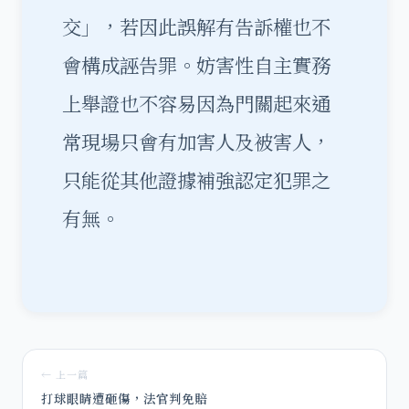
交」，若因此誤解有告訴權也不
會構成誣告罪。妨害性自主實務
上舉證也不容易因為門關起來通
常現場只會有加害人及被害人，
只能從其他證據補強認定犯罪之
有無。
← 上一篇
打球眼睛遭砸傷，法官判免賠