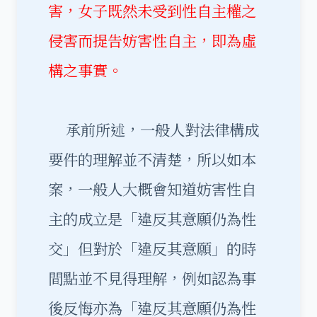
害，女子既然未受到性自主權之
侵害而提告妨害性自主，即為虛
構之事實。
承前所述，一般人對法律構成
要件的理解並不清楚，所以如本
案，一般人大概會知道妨害性自
主的成立是「違反其意願仍為性
交」但對於「違反其意願」的時
間點並不見得理解，例如認為事
後反悔亦為「違反其意願仍為性