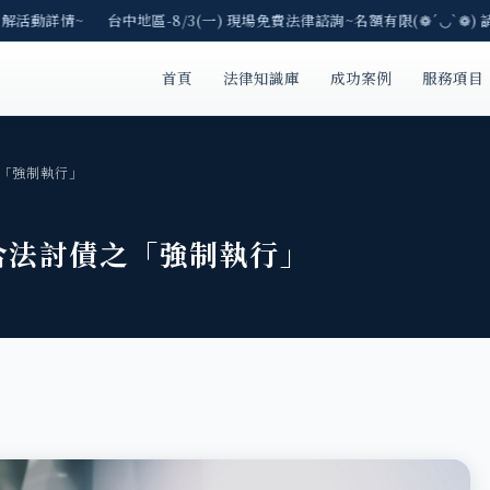
解活動詳情~ 台中地區-8/3(一) 現場免費法律諮詢~名額有限(❁´◡`❁) 
首頁
法律知識庫
成功案例
服務項目
「強制執行」
合法討債之「強制執行」