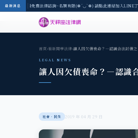
-8/3(一) 現場免費法律諮詢~名額有限(❁´◡`❁) 請點此連結加入LINE了
最新消息
首頁
›
看新聞學法律
›
讓人因欠債喪命？—認識合法討債之
LEGAL NEWS
讓人因欠債喪命？—認識
2019 年 04 月 29 日
社會‧民生