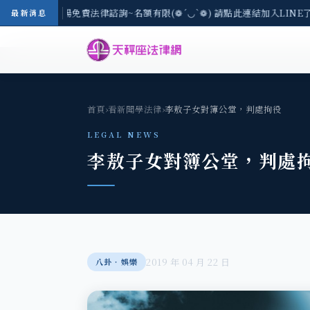
-8/3(一) 現場免費法律諮詢~名額有限(❁´◡`❁) 請點此連結加入LINE了
最新消息
首頁
›
看新聞學法律
›
李敖子女對簿公堂，判處拘役
LEGAL NEWS
李敖子女對簿公堂，判處
2019 年 04 月 22 日
八卦‧娛樂