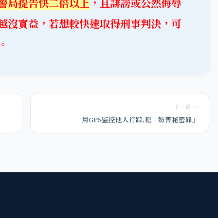
警局提告快二倍以上
，且誹謗或公然侮辱
越沒實益，若想較快速取得刑事判決，可
。
下一篇 →
用GPS監控他人行踪,犯「妨害秘密罪」