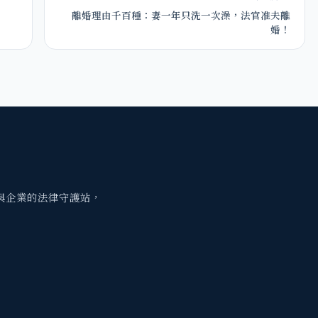
離婚理由千百種：妻一年只洗一次澡，法官准夫離
婚！
與企業的法律守護站，