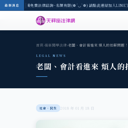
-8/3(一) 現場免費法律諮詢~名額有限(❁´◡`❁) 請點此連結加入LINE
最新消息
首頁
›
看新聞學法律
›
老闆、會計看進來 煩人的扣薪問題
LEGAL NEWS
老闆、會計看進來 煩人的
2018 年 01 月 18 日
社會‧民生