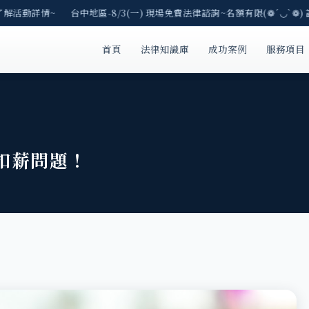
了解活動詳情~ 台中地區-8/3(一) 現場免費法律諮詢~名額有限(❁´◡`❁) 
首頁
法律知識庫
成功案例
服務項目
！
扣薪問題！