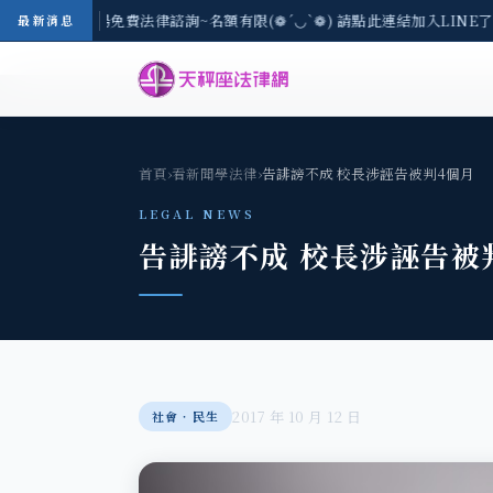
-8/3(一) 現場免費法律諮詢~名額有限(❁´◡`❁) 請點此連結加入LINE了
最新消息
首頁
›
看新聞學法律
›
告誹謗不成 校長涉誣告被判4個月
LEGAL NEWS
告誹謗不成 校長涉誣告被
2017 年 10 月 12 日
社會‧民生