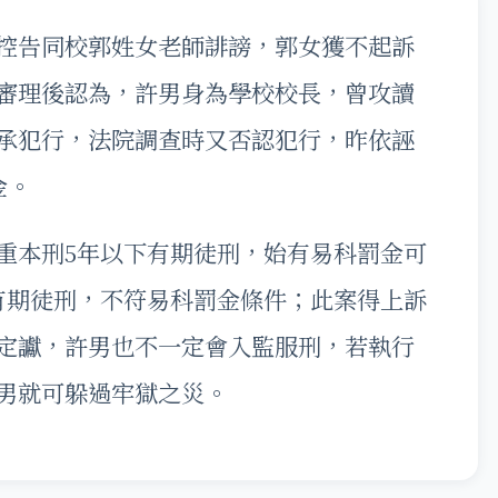
告同校郭姓女老師誹謗，郭女獲不起訴
審理後認為，許男身為學校校長，曾攻讀
承犯行，法院調查時又否認犯行，昨依誣
金。
本刑5年以下有期徒刑，始有易科罰金可
有期徒刑，不符易科罰金條件；此案得上訴
定讞，許男也不一定會入監服刑，若執行
男就可躲過牢獄之災。