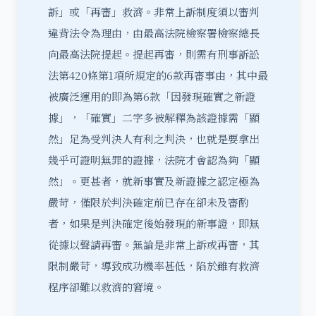
訴
」或「
再
審
」救濟。非常上訴制度須以審判
違背法令為理由，由最高法院檢察署檢察總長
向最高法院提起。提起再審，則需有刑事訴訟
法第420條第1項所規定的6款再審事由，其中最
被廣泛運用的即為第6款「因發現確實之新證
據」，「確實」二字多被解釋為該證據需「顯
然」足為受判決人有利之判決，也就是要拿出
幾乎可證明無罪的證據，法院才會認為夠「顯
然」。更甚者，就新事實及新證據之認定極為
嚴苛，僅限於判決確定前已存在卻未及審酌
者，如果是判決確定後始發現的新事證，即無
從據以聲請再審。無論是非常上訴或再審，其
限制嚴苛，導致成功機率甚低，陷於雖有救濟
程序卻難以救濟的窘境。