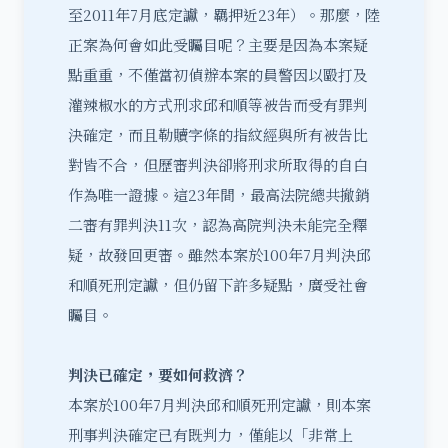
至2011年7月底定讞，羈押近23年）。那麼，陸
正案為何會如此受矚目呢？主要是因為本案疑
點重重，不僅當初偵辦本案的員警因以毆打及
灌辣椒水的方式刑求邱和順等被告而受有罪判
決確定，而且勒贖字條的指紋經與所有被告比
對皆不合，但歷審判決卻將刑求所取得的自白
作為唯一證據。這23年間，最高法院總共撤銷
二審有罪判決11次，認為高院判決未能完全釋
疑，故發回更審。雖然本案於100年7月判決邱
和順死刑定讞，但仍留下許多疑點，廣受社會
矚目。
判決已確定，要如何救濟？
本案於100年7月判決邱和順死刑定讞，則本案
刑事判決確定已有既判力，僅能以「
非常上