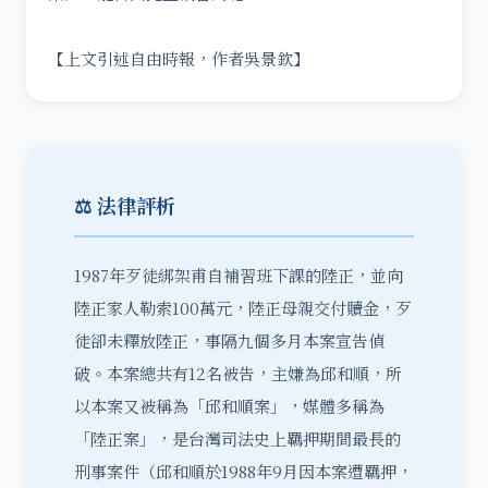
【上文引述自由時報，作者吳景欽】
⚖️ 法律評析
1987年歹徒綁架甫自補習班下課的陸正，並向
陸正家人勒索100萬元，陸正母親交付贖金，歹
徒卻未釋放陸正，事隔九個多月本案宣告偵
破。本案總共有12名被告，主嫌為邱和順，所
以本案又被稱為「邱和順案」，媒體多稱為
「陸正案」，是台灣司法史上
羈押
期間最長的
刑事案件（邱和順於1988年9月因本案遭羈押，