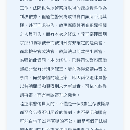
工作，法院也常以警察所取得的證據資料作為
判決依據，但過往警察為取得自白無所不用其
極，甚至刑求被告，故更應將與調查犯罪相關
之人員列入，而有本次之修法。陸正案即因刑
求邱和順等被告而被判刑有罪確定的是員警，
而非檢察官或法官，故無法以此款提出再審，
為彌補此漏洞，本次修法，已將司法警察因職
務犯罪受有罪判決確定，增列為得聲請再審之
事由，備受爭議的陸正案，即因兩位退休員警
以曾聽聞邱和順遭刑求之新事實，可依本款聲
請再審，而有重啟審理之機會。
陸正案警惕世人的，不僅是一個9歲生命被撕票
而至今仍找不到屍首的慘劇，也不是邱和順有
可能白坐了23年冤獄的不公，而是整個司法機
關所需拔除以不正方法取得被告自白之陋習，