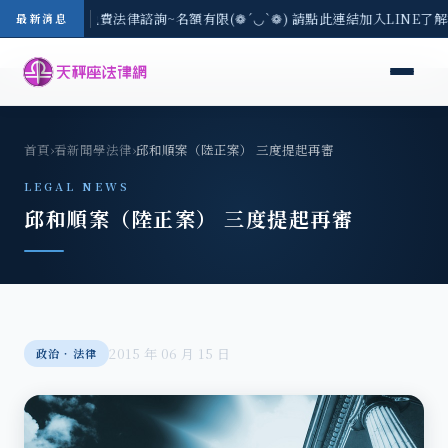
8/3(一) 現場免費法律諮詢~名額有限(❁´◡`❁) 請點此連結加入LINE了解
最新消息
首頁
›
看新聞學法律
›
邱和順案（陸正案） 三度提起再審
LEGAL NEWS
邱和順案（陸正案） 三度提起再審
2015 年 06 月 15 日
政治‧法律