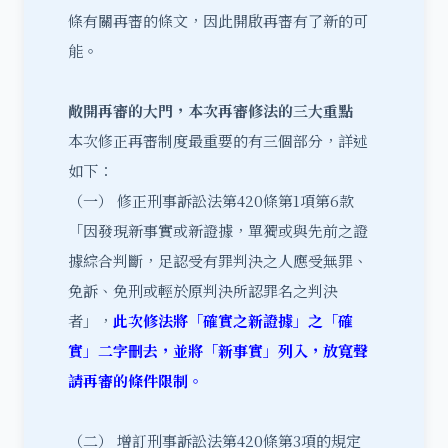
條有關再審的條文，因此開啟再審有了新的可
能。
敞開再審的大門，本次再審修法的三大重點
本次修正再審制度最重要的有三個部分，詳述
如下：
（一） 修正刑事訴訟法第420條第1項第6款
「因發現新事實或新證據，單獨或與先前之證
據綜合判斷，足認受有罪判決之人應受無罪、
免訴、免刑或輕於原判決所認罪名之判決
者」，
此次修法將「確實之新證據」之「確
實」二字刪去，並將「新事實」列入，放寬聲
請再審的條件限制。
（二） 增訂刑事訴訟法第420條第3項的規定