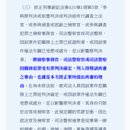
（三） 修正刑事訴訟法第420第1項第5款「參
與原判決或前審判決或判決前所行調查之法
官，或參與偵查或起訴之檢察官，或參與調查
犯罪之檢察事務官、司法警察官或司法警察，
因該案件犯職務上之罪已經證明者，或因該案
件違法失職已受懲戒處分，足以影響原判決
者」，
將檢察事務官、司法警察官或司法警察
因職務犯罪受有罪判決確定，列入得聲請再審
之事由，也就是本次陸正案所提出再審的理
由
。在尚未修法前，就司法人員因該案件犯職
務上之罪經判決確定，或因該案件違法失職已
受懲戒處分，足以影響原判決者，其身份只限
於法官或檢察官，此規定顯的荒謬至極，因比
起法官及檢察官，司法警察通常是從事第一線
的搜索、扣押、逮捕、詢問、蒐集證據等調查