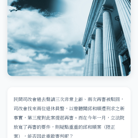
民間司改會過去聲請三次非常上訴、兩次再審被駁回，
司改會找來兩位退休員警，以曾聽聞邱和順遭刑求之新
事實，第三度對此案提起再審。而在今年一月，立法院
放寬了再審的要件，則疑點重重的邱和順案（陸正
案），能否因此重啟審判呢？