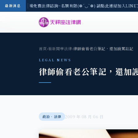
區-8/3(一) 現場免費法律諮詢~名額有限(❁´◡`❁) 請點此連結加入LINE
最新消息
首頁
›
看新聞學法律
›
律師偷看老公筆記，還加謾罵註記
LEGAL NEWS
律師偷看老公筆記，還加
2009 年 08 月 06 日
政治‧法律