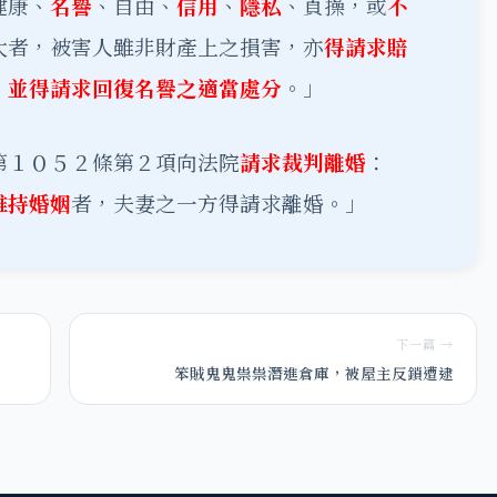
健康、
名譽
、自由、
信用
、
隱私
、貞操，或
不
大者，被害人雖非財產上之損害，亦
得請求賠
，
並得請求回復名譽之適當處分
。」
第１０５２條第２項向法院
請求裁判離婚
：
維持婚姻
者，夫妻之一方得請求離婚。」
下一篇 →
笨賊鬼鬼祟祟潛進倉庫，被屋主反鎖遭逮