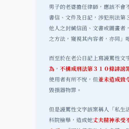
男子的老婆擔任律師，應該不會
書信、文件及日記，涉犯刑法第
他人之封緘信函、文書或圖畫者
之方法，窺視其內容者，亦同」
而至於在老公日記上寫謾罵性文
為
，
不構成刑法第３１０條誹謗
使用者有所不悅，但
並未造成致
毀損器物罪。
但是謾罵性文字該案稱人「私生
科院檢舉，造成她
丈夫精神承受