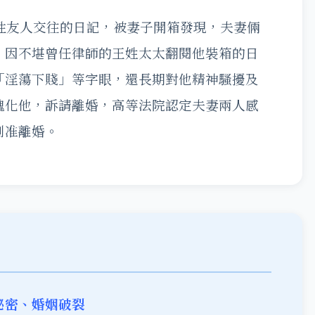
性友人交往的日記，被妻子開箱發現，夫妻倆
，因不堪曾任律師的王姓太太翻閱他裝箱的日
「淫蕩下賤」等字眼，還長期對他精神騷擾及
醜化他，訴請離婚，高等法院認定夫妻兩人感
判准離婚。
秘密、婚姻破裂