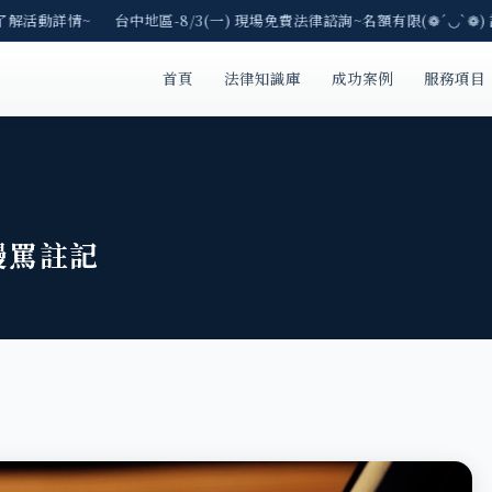
了解活動詳情~ 台中地區-8/3(一) 現場免費法律諮詢~名額有限(❁´◡`❁)
首頁
法律知識庫
成功案例
服務項目
謾罵註記