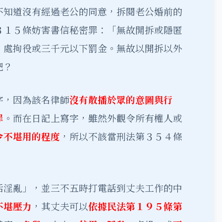
不知道沒有經過老公的同意，拆閱老公婚前的
３１５條妨害書信秘密罪：「無故開拆或隱匿
，處拘役或三千元以下罰金。無故以開拆以外
吧？
字，因為該名律師
沒有散播於眾的意圖與行
罪
。而在日記上寫字，雖然外觀令所有權人或
令不堪用的程度
，所以不該當刑法第３５４條
活淫亂」，並三不五時打電話到丈夫工作的中
不堪壓力
，其丈夫可以
依據民法第１９５條第