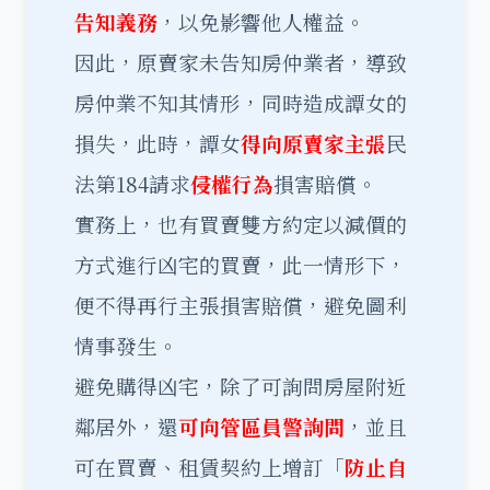
告知義務
，以免影響他人權益。
因此，原賣家未告知房仲業者，導致
房仲業不知其情形，同時造成譚女的
損失，此時，譚女
得向原賣家主張
民
法第184請求
侵權行為
損害賠償。
實務上，也有買賣雙方約定以減價的
方式進行凶宅的買賣，此一情形下，
便不得再行主張損害賠償，避免圖利
情事發生。
避免購得凶宅，除了可詢問房屋附近
鄰居外，還
可向管區員警詢問
，並且
可在買賣、租賃契約上增訂「
防止自