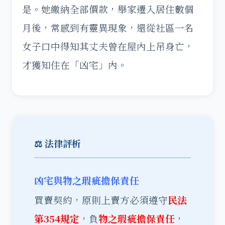
是。她繳納全部價款，舉家遷入居住數個
月後，常感到有靈異現象，還從社區一名
女子口中得知其丈夫曾在屋內上吊身亡，
才獲知住在「凶宅」內。
⚖️ 法律評析
凶宅與物之瑕疵擔保責任
買賣契約，原則上賣方必須遵守
民法
第354規定
，負
物之瑕疵擔保責任
，