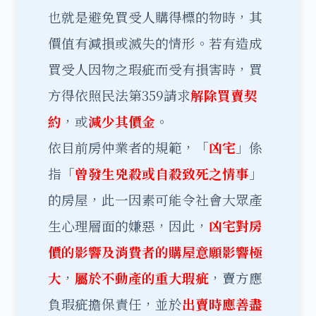
也就是避免買受人購得標的物時，其
價值有減損或滅失的情形。若有造成
買受人因物之瑕疵而受有損害時，買
方得依照民法第359請求
解除買賣契
約
，或
減少其價金
。
依目前房仲業者的規範，「
凶宅
」係
指「
曾發生兇殺或自殺致死之情事
」
的房屋，此一因素可能令社會大眾產
生心理層面的嫌惡，因此，
凶宅對房
價的影響及消費者的購屋意願影響極
大
，
屬於不動產的重大瑕疵
，賣方應
負瑕疵擔保責任，並於
出賣時應善盡