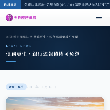
-8/3(一) 現場免費法律諮詢~名額有限(❁´◡`❁) 請點此連結加入LINE
最新消息
首頁
›
看新聞學法律
›
債務更生，銀行遲報債權可免還
LEGAL NEWS
債務更生，銀行遲報債權可免還
2015 年 04 月 16 日
社會‧民生