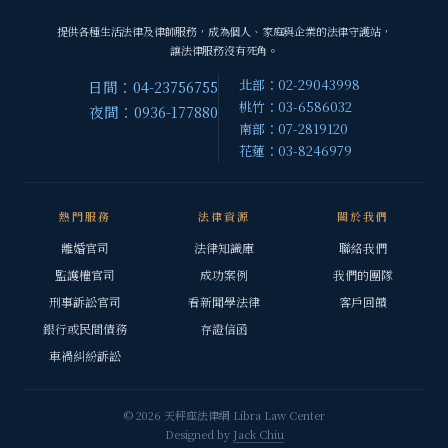
提供各種生活法律及律師服務，成為個人、家庭與企業的法律守護站，
讓法律服務沒有死角。
北部：02-29043998
日間：04-23756755
桃竹：03-6586032
夜間：0936-177880
南部：07-2819120
花蓮：03-8246979
熱門服務
法律資源
關於我們
離婚官司
法律知識庫
聯絡我們
監護權官司
成功案例
我們的團隊
刑事訴訟官司
看新聞學法律
客戶回饋
銀行或民間債務
存證信函
車禍糾紛訴訟
© 2026 天秤座法律網 Libra Law Center
Designed by
Jack Chiu