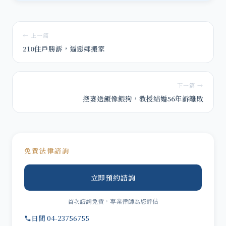
← 上一篇
210住戶勝訴，逼惡鄰搬家
下一篇 →
控妻送飯像餵狗，教授結婚56年訴離敗
免費法律諮詢
立即預約諮詢
首次諮詢免費，專業律師為您評估
日間 04-23756755