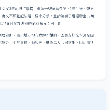
姓女友3年前舉行婚宴，但遲未辦結婚登記，1年半後，陳男
，妻又不願登記結婚，要求分手，並訴請妻子退還聘金32萬
台北地院判女方應退聘金32萬元；可上訴。
同居處所，顯示雙方均有意解除婚約，因男方無法舉證是因
慰撫金，至於喜餅、婚紗等，則為二人共同支出，因此僅判