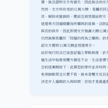
據，無法證明女方有過失，因此無法向女
然而，女方所收受的32萬大聘，是屬於民
效、解除或撤銷時，應該互相返還給對方
退還男方因婚姻關係所贈與的首飾，法院
與否的條件，因此即便女方強調大聘32
仍然無解其屬於「因婚約而為之贈與」的
認女方應將32萬元聘金返還男方。
由於現行民法已採登記婚之單軌制度，許
婚生活中始發現雙方個性不合，生活習慣
念的逐漸開放下，此類型的案件並非特例
免勞師動眾且斥費不貲，換來是雙方反目
決定步入婚姻的人與時間，恐怕才是最重