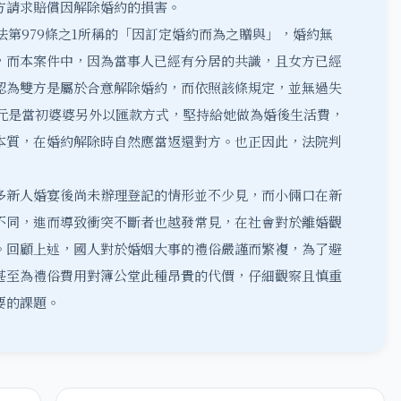
方請求賠償因解除婚約的損害。
法第979條之1所稱的「因訂定婚約而為之贈與」，婚約無
，而本案件中，因為當事人已經有分居的共識，且女方已經
認為雙方是屬於合意解除婚約，而依照該條規定，並無過失
萬元是當初婆婆另外以匯款方式，堅持給她做為婚後生活費，
本質，在婚約解除時自然應當返還對方。也正因此，法院判
多新人婚宴後尚未辦理登記的情形並不少見，而小倆口在新
不同，進而導致衝突不斷者也越發常見，在社會對於離婚觀
。回顧上述，國人對於婚姻大事的禮俗嚴謹而繁複，為了避
甚至為禮俗費用對簿公堂此種昂貴的代價，仔細觀察且慎重
要的課題。