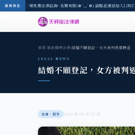
區-8/3(一) 現場免費法律諮詢~名額有限(❁´◡`❁) 請點此連結加入LINE
最新消息
首頁
›
看新聞學法律
›
結婚不願登記，女方被判返還聘金
LEGAL NEWS
結婚不願登記，女方被判
2015 年 04 月 07 日
社會‧民生