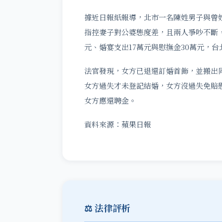
據近日報紙報導，北市一名陳姓男子與曾
指控妻子對公婆態度差，且兩人爭吵不斷
元、婚宴支出17萬元與慰撫金30萬元，
法官發現，女方已退還訂婚首飾，並搬出
女方過失才未登記結婚，女方沒過失免賠
女方應還聘金。
資料來源：蘋果日報
⚖️ 法律評析