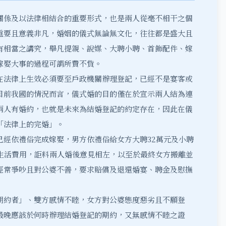
關係及以法律相結合的重要形式，也是兩人從毫不相干之個
重要且意義非凡，婚姻的儀式無論無文化，往往都是盛大且
有相當之講究，舉凡提親、說媒、大聘小聘、首飾配件、嫁
嫁娶大事的過程可謂所費不貲。
在法律上生效必須要至戶政機關辦理登記，已經不是宴客或
目前我國的情況而言，儀式婚的目的僅在於宣示兩人結為連
兩人有婚約，也就是未來為結婚登記的約定存在，因此在儀
「法律上的完婚」。
已經依禮俗完成嫁娶，男方依禮俗給女方大聘32萬元及小聘
後生活費用，詎料兩人婚後意見相左，以至於最終女方搬離並
經常爭吵且對公婆不善，要求賠償及退還婚宴、聘金及慰撫
期約者」、雙方感情不睦，女方對公婆態度惡劣且不願登
最晚應該於何時辦理結婚登記的期約，又無感情不睦之證