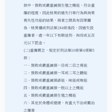
款中，毀敗或嚴重減損生殖之機能，符合重
傷的程度。因此姚男的過失行車行為與尚男
喪失性功能的結果，兩者之間具有因果關
係，姚男構成刑法第284條後段，因過失致
重傷者，處一年以下有期徒刑、拘役或五百
元以下罰金。
(二)重傷概念，規定於刑法第10條第4項第5
款：
一、毀敗或嚴重減損一目或二目之視能
二、毀敗或嚴重減損一耳或二耳之聽能
三、毀敗或嚴重減損語能、味能或嗅能
四、毀敗或嚴重減損一肢以上之機能
五、毀敗或嚴重減損生殖之機能
六、其他於身體或健康，有重大不治或難治
之傷害