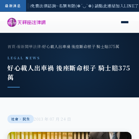
-8/3(一) 現場免費法律諮詢~名額有限(❁´◡`❁) 請點此連結加入LINE
最新消息
首頁
›
看新聞學法律
›
好心載人出車禍 後座斷命根子 騎士賠375萬
LEGAL NEWS
好心載人出車禍 後座斷命根子 騎士賠375
萬
2013 年 07 月 24 日
社會‧民生