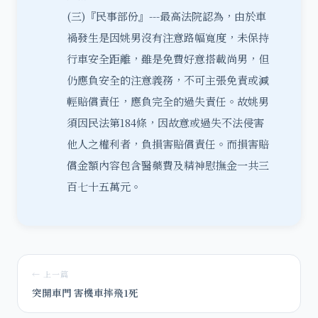
(三)『民事部份』---最高法院認為，由於
車
禍
發生是因姚男沒有注意路幅寬度，未保持
行車安全距離，雖是免費好意搭載尚男，但
仍應負安全的注意義務，不可主張免責或減
輕賠償責任，應負完全的過失責任。故姚男
須因民法第184條，因故意或過失不法侵害
他人之權利者，負
損害賠償
責任。而損害賠
償金額內容包含醫藥費及精神慰撫金一共三
百七十五萬元。
← 上一篇
突開車門 害機車摔飛1死