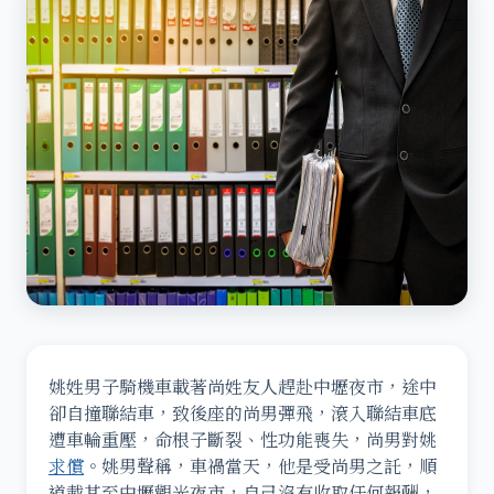
姚姓男子騎機車載著尚姓友人趕赴中壢夜市，途中
卻自撞聯結車，致後座的尚男彈飛，滾入聯結車底
遭車輪重壓，命根子斷裂、性功能喪失，尚男對姚
求償
。姚男聲稱，車禍當天，他是受尚男之託，順
道載其至中壢觀光夜市，自己沒有收取任何報酬，