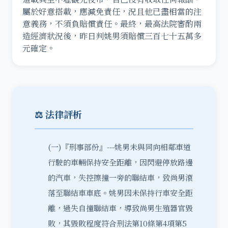
屬於好意搭載，應減免責任，況且他已盡相當的注
意義務，不須負賠償責任。最終，最高法院審酌兩
造經濟狀況後，昨日判姚男須賠償三百七十五萬多
元確定。
⚖️ 法律評析
(一)『刑事部份』---姚男未與同向相鄰車道
行駛的車輛保持安全距離，因閃避停放路邊
的汽車，失控擦撞一旁的聯結車，致尚男滾
落至聯結車車底。姚男因未保持行車安全距
離，過失自撞聯結車，導致尚男生殖器官毀
敗，其毀敗程度符合刑法第10條第4項第5