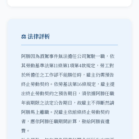
⚖️ 法律評析
阿勝因為
酒駕
事件無法擔任公司駕駛一職，依
其勞動基準法第11條第1項第4款規定，勞工對
於所擔任之工作卻不能勝任時，雇主仍需預告
終止勞動契約
。依勞基法第16條規定，雇主提
出終止勞動契約之預告期日，須依據阿勝任職
年資期限之法定公告期日，故雇主不得斷然請
阿勝馬上離職。況雇主依前條終止勞動契約
者，應依阿勝任職期間計算，發給阿勝資遣
費。