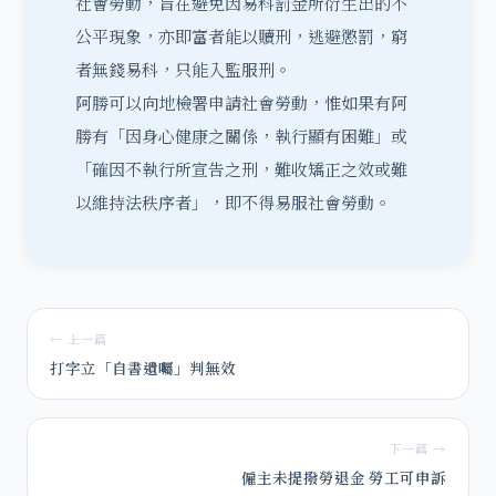
社會勞動，旨在避免因易科罰金所衍生出的不
公平現象，亦即富者能以贖刑，逃避懲罰，窮
者無錢易科，只能入監服刑。
阿勝可以向地檢署
申請
社會勞動，惟如果有阿
勝有「因身心健康之關係，執行顯有困難」或
「確因不執行所宣告之刑，難收矯正之效或難
以維持法秩序者」，即不得易服社會勞動。
← 上一篇
打字立「自書遺囑」判無效
下一篇 →
僱主未提撥勞退金 勞工可申訴