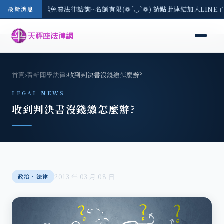
區-8/3(一) 現場免費法律諮詢~名額有限(❁´◡`❁) 請點此連結加入LINE
最新消息
首頁
›
看新聞學法律
›
收到判決書沒錢繳怎麼辦?
LEGAL NEWS
收到判決書沒錢繳怎麼辦?
2013 年 03 月 08 日
政治‧法律