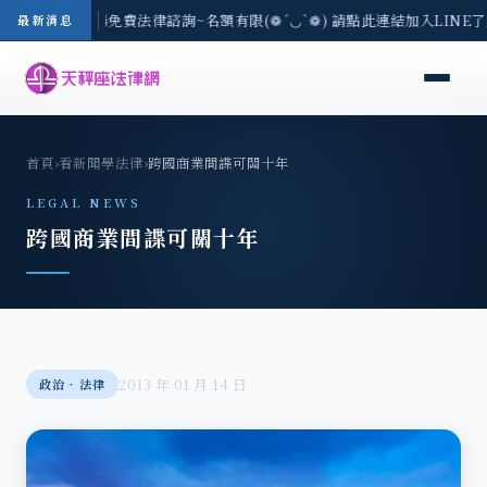
區-8/3(一) 現場免費法律諮詢~名額有限(❁´◡`❁) 請點此連結加入LINE
最新消息
首頁
›
看新聞學法律
›
跨國商業間諜可關十年
LEGAL NEWS
跨國商業間諜可關十年
2013 年 01 月 14 日
政治‧法律