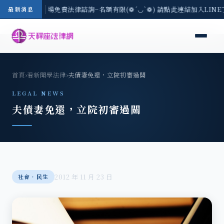
區-8/3(一) 現場免費法律諮詢~名額有限(❁´◡`❁) 請點此連結加入LIN
最新消息
首頁
›
看新聞學法律
›
夫債妻免還，立院初審過關
LEGAL NEWS
夫債妻免還，立院初審過關
2012 年 11 月 23 日
社會‧民生