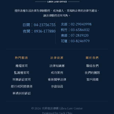
提供各種生活法律及律師服務，成為個人、家庭與企業的法律守護站，
讓法律服務沒有死角。
北部：02-29043998
日間：04-23756755
桃竹：03-6586032
夜間：0936-177880
南部：07-2819120
花蓮：03-8246979
熱門服務
法律資源
關於我們
離婚官司
法律知識庫
聯絡我們
監護權官司
成功案例
我們的團隊
刑事訴訟官司
看新聞學法律
客戶回饋
銀行或民間債務
存證信函
車禍糾紛訴訟
© 2026 天秤座法律網 Libra Law Center
Designed by
Jack Chiu