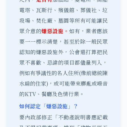
電塔、瓦斯行、殯儀館、葬儀社、垃
圾場、焚化廠、墓園等所有可能讓民
眾介意的
嫌惡設施。
如有，業者應該
要一一標示清楚，甚至於除一般民眾
認知的嫌惡設施外，公會還打算把民
眾不喜歡、忌諱的項目都儘量列入，
例如有爭議性的名人住所(像前總統陳
水扁的住家)，或可能帶來髒亂或噪音
的KTV、餐廳及色情行業。
如何認定「嫌惡設施」？
要內政部修正「不動產說明書應記載