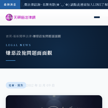
8/3(一) 現場免費法律諮詢~名額有限(❁´◡`❁) 請點此連結加入LINE了解
最新消息
首頁
›
看新聞學法律
›
嫌惡設施問題面面觀
LEGAL NEWS
嫌惡設施問題面面觀
2012 年 11 月 09 日
社會‧民生