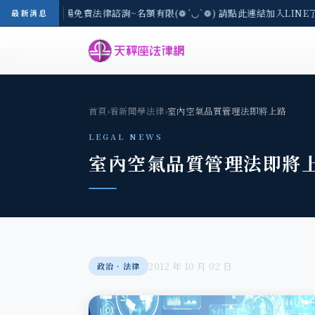
-8/3(一) 現場免費法律諮詢~名額有限(❁´◡`❁) 請點此連結加入LINE
最新消息
首頁
›
看新聞學法律
›
室內空氣品質管理法即將上路
LEGAL NEWS
室內空氣品質管理法即將
2012 年 10 月 02 日
政治‧法律