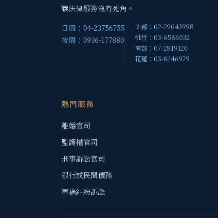
讓法律服務沒有死角。
北部：02-29043998
日間：04-23756755
桃竹：03-6586032
夜間：0936-177880
南部：07-2819120
花蓮：03-8246979
熱門服務
離婚官司
監護權官司
刑事訴訟官司
銀行或民間債務
車禍糾紛訴訟