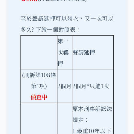
至於聲請延押可以幾次，又一次可以
多久? 下繪一個對照表：
第一
次羈
聲請延押
押
(刑訴第108條
第1項)
2個月
2個月*只能1次
偵查中
原本刑事訴訟法
規定：
1.最重10年以下