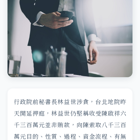
行政院前秘書長林益世涉貪，台北地院昨
天開延押庭，林益世仍堅稱收受陳啟祥六
千三百萬元並非賄款，向陳索取八千三百
萬元目的、性質、過程、資金流程、有無