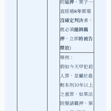
的
延押
，案子一
直經過
8
年
都還
沒確定判決
者，
就必須
撤銷羈
押
，立即
將被告
釋放
)
舉例：
假如今天甲犯殺
人罪，是屬於最
輕本刑10年以上
之重罪，如果法
院聲請羈押，第