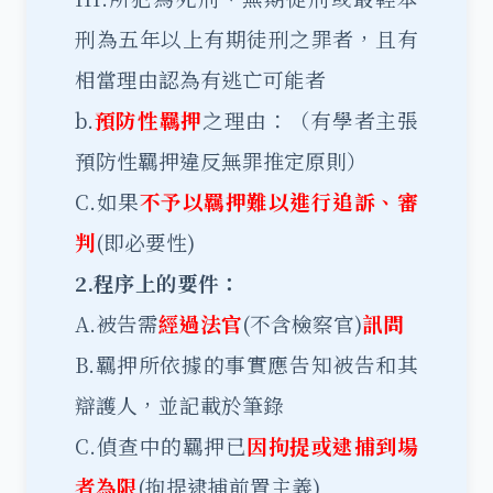
刑為五年以上有期徒刑之罪者，且有
相當理由認為有逃亡可能者
b.
預防性羈押
之理由：（有學者主張
預防性羈押違反無罪推定原則）
C.如果
不予以羈押難以進行追訴、審
判
(即必要性)
2.程序上的要件：
A.被告需
經過法官
(不含檢察官)
訊問
B.羈押所依據的事實應告知被告和其
辯護人，並記載於筆錄
C.偵查中的羈押已
因拘提或逮捕到場
者為限
(拘提逮捕前置主義)