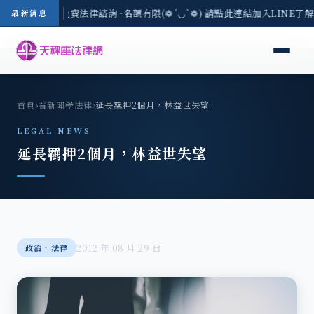
8/3(一) 現場免費法律諮詢~名額有限(❁´◡`❁) 請點此連結加入LINE了解
最新消息
首頁
›
看新聞學法律
›
延長羈押2個月，林益世失望
LEGAL NEWS
延長羈押2個月，林益世失望
2012 年 08 月 29 日
政治‧法律