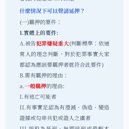
什麼情況下可以聲請延押？
(一)羈押的要件：
1.實體上的要件:
A.被告
犯罪嫌疑重大
(判斷標準：依通
常人的理念判斷，對於犯罪事實大家
都認為應該要羈押者就符合此要件)
B.需有羈押的理由：
a.
一般羈押
的理由:
I.有逃亡可能者
II.有事實足認為有湮滅、偽造、變造
證據或勾串共犯或證人之虞者
III.所犯為死刑、無期徒刑或最輕本