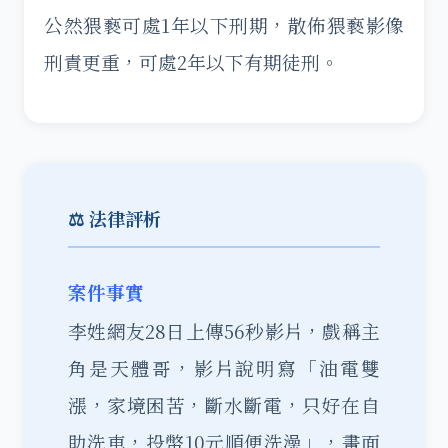
公然猥褻可處1年以下刑期，散佈猥褻影像
刑責更重，可處2年以下有期徒刑。
⚖️ 法律評析
案件事實
李姓網友28日上傳56秒影片，戲稱主
角是天體哥，影片說明寫「油電雙
漲，家境困苦，斷水斷電，只好在自
助洗車，投幣10元順便洗澡」，畫面