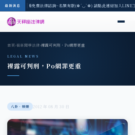
區-8/3(一) 現場免費法律諮詢~名額有限(❁´◡`❁) 請點此連結加入LIN
最新消息
首頁
›
看新聞學法律
›
裸露可判刑，Po網罪更重
LEGAL NEWS
裸露可判刑，Po網罪更重
2012 年 08 月 30 日
八卦‧娛樂