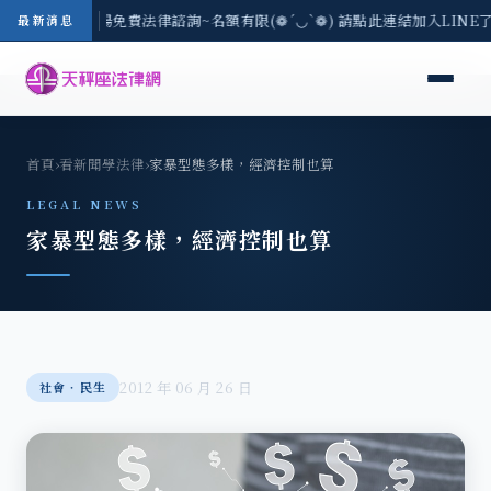
區-8/3(一) 現場免費法律諮詢~名額有限(❁´◡`❁) 請點此連結加入LINE
最新消息
首頁
›
看新聞學法律
›
家暴型態多樣，經濟控制也算
LEGAL NEWS
家暴型態多樣，經濟控制也算
2012 年 06 月 26 日
社會‧民生