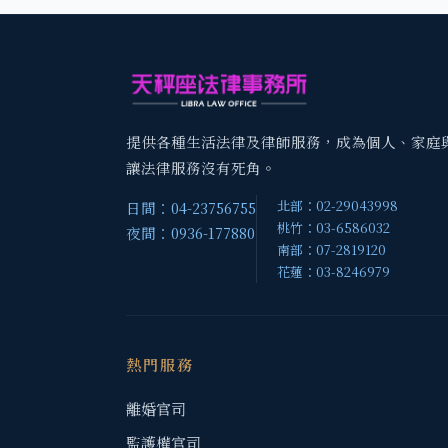
提供各種生活法律及律師服務，成為個人、家庭
讓法律服務沒有死角。
北部：02-29043998
日間：04-23756755
桃竹：03-6586032
夜間：0936-177880
南部：07-2819120
花蓮：03-8246979
熱門服務
離婚官司
監護權官司