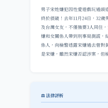
男子宋姓嫌犯因性愛遊戲玩過頭
終於偵破！去年11月24日，32
及台灣女友，不僅強要3人同住，
嫌和女關係人帶到刑事局測謊，
係人，向檢警透露宋嫌過去曾對
是宋嫌，雖然宋嫌否認涉案，但
⚖️ 法律評析