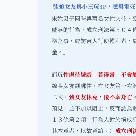
強迫女友與小三玩3P，噁男電
宋姓男子同時與兩名女性交往，
威嚇的行為，成立刑法第３０４
務之事，或妨害人行使權利者，
金。」
而玩
性虐待遊戲
，
若得當
，
不會
線將女友綑綁住，在女友第一次
二次，
致女友休克
，
後不幸身亡
預見，並不加以阻止，反而認為
１３條第２項，行為人對於構成
其本意者，以故意論。）
成立刑