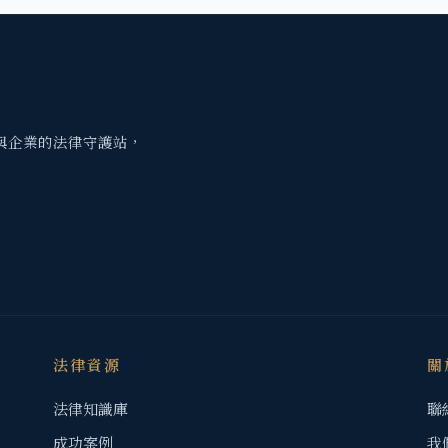
與企業的法律守護站，
法律資源
關
法律知識庫
聯
成功案例
我