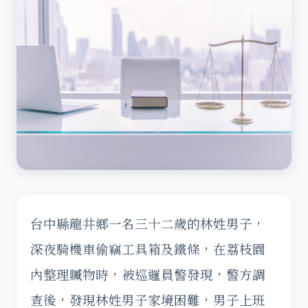
台中縣龍井鄉一名三十二歲的林姓男子，
深夜騎機車偷竊工具箱及鐵條，在荔枝園
內整理贓物時，被巡邏員警發現，警方調
查後，發現林姓男子家境困難，男子上班