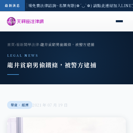
區-8/3(一) 現場免費法律諮詢~名額有限(❁´◡`❁) 請點此連結加入LIN
最新消息
首頁
›
看新聞學法律
›
龍井貧窮男偷鐵條，被警方逮捕
LEGAL NEWS
龍井貧窮男偷鐵條，被警方逮捕
2021 年 07 月 19 日
勞資‧經濟