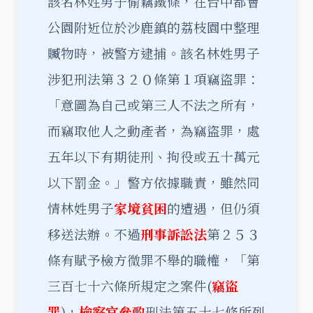
該名林姓男子偷竊鐵條，在台中都會
公園附近位於沙鹿鎮的荔枝園中整理
贓物時，被警方逮捕。該名林姓男子
涉犯刑法第３２０條第１項竊盜罪：
「意圖為自己或第三人不法之所有，
而竊取他人之動產者，為竊盜罪，處
五年以下有期徒刑、拘役或五十萬元
以下罰金。」警方依據職責，雖然同
情林姓男子
家境貧困
的遭遇，但仍須
移送法辦。不過
刑事訴訟法
第２５３
條有賦予檢方微罪不舉的職權，「第
三百七十六條所規定之案件(
竊盜
罪
)，
檢察官參酌
刑法第五十七條所列