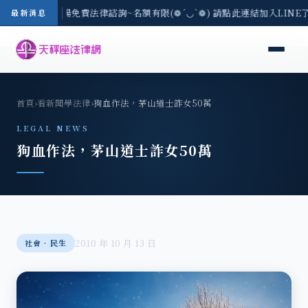
區-8/3(一) 現場免費法律諮詢~名額有限(❁´◡`❁) 請點此連結加入LINE
最新消息
首頁
›
看新聞學法律
›
狗血作法，茅山道士詐女50萬
LEGAL NEWS
狗血作法，茅山道士詐女50萬
2010 年 10 月 13 日
社會‧民生