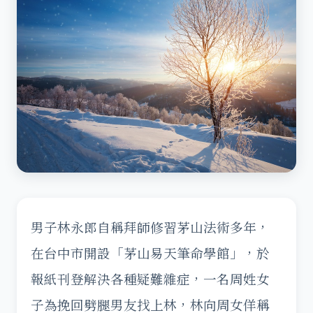
男子林永郎自稱拜師修習茅山法術多年，
在台中市開設「茅山易天筆命學館」，於
報紙刊登解決各種疑難雜症，一名周姓女
子為挽回劈腿男友找上林，林向周女佯稱