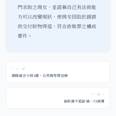
門求助之周女，並謊稱自己有法術能
力可以改變現狀，使周女因陷於錯誤
而交付財物得逞，符合詐欺罪之構成
要件。
← 上一篇
網路留言少按1鍵，公然侮辱罪送辦
下一篇 →
翁幹譙不起訴 檢：口頭禪