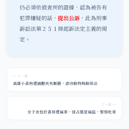
仍必須依偵查所的證據，認為被告有
犯罪嫌疑的話，
提出公訴
，此為刑事
訴訟法第２５１條起訴法定主義的規
定。
← 上一篇
高雄小黃狗遭捕獸夾夾斷腿，虐待動物與動保法
下一篇 →
女子皮包於書局遭竊案，侵占還是竊盜，警察吃案