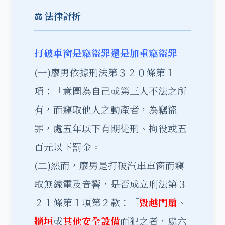
⚖️ 法律評析
打破車窗是竊盜罪還是加重竊盜罪
(一)廖男依據刑法第３２０條第１
項：「意圖為自己或第三人不法之所
有，而竊取他人之動產者，為竊盜
罪，處五年以下有期徒刑、拘役或五
百元以下罰金。」
(二)然而，廖男是打破汽車車窗而竊
取無線電及音響，是否成立刑法第３
２１條第１項第２款：「
毀越門扇
、
牆垣
或
其他安全設備
而犯之者，處六