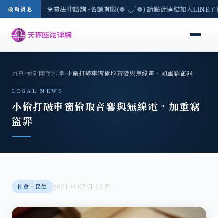
-8/3(一) 現場免費法律諮詢~名額有限(❁´◡`❁) 請點此連結加入LINE
最新消息
首頁
›
看新聞學法律
›
小偷打破車窗偷取音響與無線電，加重竊盜罪
LEGAL NEWS
小偷打破車窗偷取音響與無線電，加重竊
盜罪
2021 年 07 月 13 日
社會‧民生