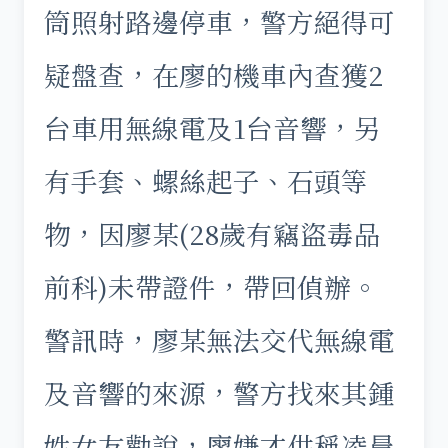
筒照射路邊停車，警方絕得可
疑盤查，在廖的機車內查獲2
台車用無線電及1台音響，另
有手套、螺絲起子、石頭等
物，因廖某(28歲有竊盜毒品
前科)未帶證件，帶回偵辦。
警訊時，廖某無法交代無線電
及音響的來源，警方找來其鍾
姓女友勸說，廖嫌才供稱凌晨