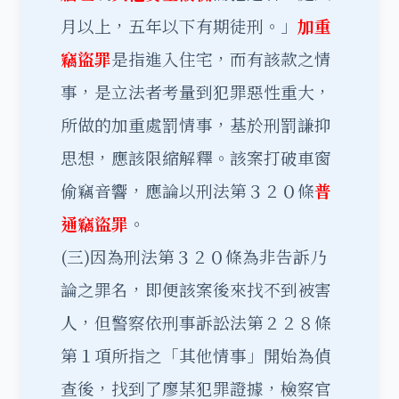
月以上，五年以下有期徒刑。」
加重
竊盜罪
是指進入住宅，而有該款之情
事，是立法者考量到犯罪惡性重大，
所做的加重處罰情事，基於刑罰謙抑
思想，應該限縮解釋。該案打破車窗
偷竊音響，應論以刑法第３２０條
普
通竊盜罪
。
(三)因為刑法第３２０條為非告訴乃
論之罪名，即便該案後來找不到被害
人，但警察依刑事訴訟法第２２８條
第１項所指之「其他情事」開始為偵
查後，找到了廖某犯罪證據，檢察官