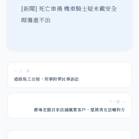
[新聞]
死亡車禍 機車騎士疑未戴安全
帽傷重不治
← 上一篇
道路施工出槌，刑事附帶民事訴訟
下一篇 →
賣場老闆自家店鋪飆罵客戶，還揪男友恐嚇對方