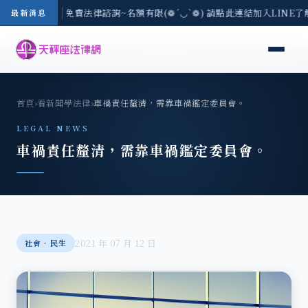
-8/3(一) 現場免費法律諮詢~名額有限(❁´◡`❁) 請點此連結加入LINE
最新消息
首頁
›
看新聞學法律
›
車禍責任釐清，需靠車禍鑑定委員會。
LEGAL NEWS
車禍責任釐清，需靠車禍鑑定委員會。
2021 年 07 月 12 日
社會‧民生