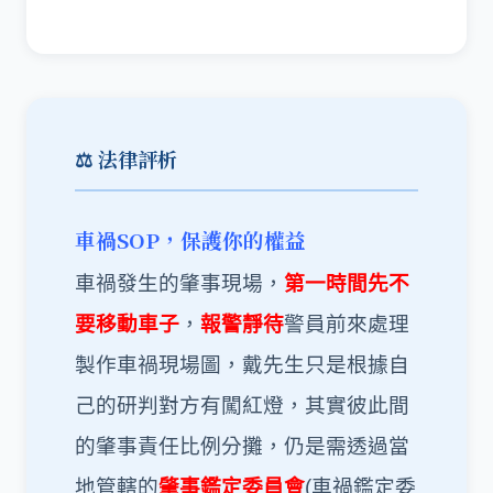
⚖️ 法律評析
車禍SOP，保護你的權益
車禍發生的肇事現場，
第一時間先不
要移動車子
，
報警靜待
警員前來處理
製作車禍現場圖，戴先生只是根據自
己的研判對方有闖紅燈，其實彼此間
的肇事責任比例分攤，仍是需透過當
地管轄的
肇事鑑定委員會
(車禍鑑定委