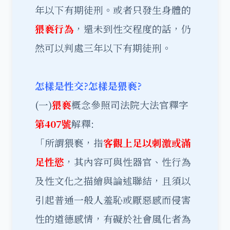
年以下有期徒刑。或者只發生身體的
猥褻行為
，還未到性交程度的話，仍
然可以判處三年以下有期徒刑。
怎樣是性交?怎樣是猥褻?
(一)
猥褻
概念參照司法院大法官釋字
第407號
解釋:
「所謂猥褻，指
客觀上
足以刺激或滿
足性慾
，其內容可與性器官、性行為
及性文化之描繪與論述聯結，且須以
引起普通一般人羞恥或厭惡感而侵害
性的道德感情，有礙於社會風化者為