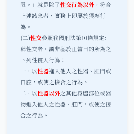
限。」就是除了
性交行為以外
，符合
上述該念者，實務上即屬於猥褻行
為。
(二)
性交
參照我國刑法第10條規定:
稱性交者，謂非基於正當目的所為之
下列性侵入行為：
一、以
性器
進入他人之性器、肛門或
口腔，或使之接合之行為。
二、以
性器以外
之其他身體部位或器
物進入他人之性器、肛門，或使之接
合之行為。