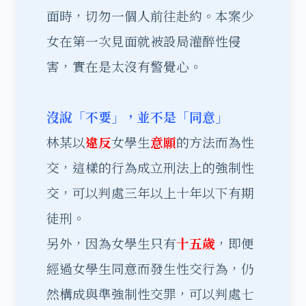
面時，切勿一個人前往赴約。本案少
女在第一次見面就被設局灌醉性侵
害，實在是太沒有警覺心。
沒說「不要」，並不是「同意」
林某以
違反
女學生
意願
的方法而為性
交，這樣的行為成立刑法上的強制性
交，可以判處三年以上十年以下有期
徒刑。
另外，因為女學生只有
十五歲
，即便
經過女學生同意而發生性交行為，仍
然構成與準強制性交罪，可以判處七