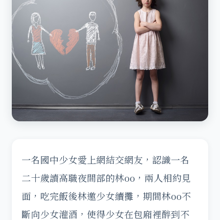
一名國中少女愛上網結交網友，認識一名
二十歲讀高職夜間部的林oo，兩人相約見
面，吃完飯後林邀少女續攤，期間林oo不
斷向少女灌酒，使得少女在包廂裡醉到不