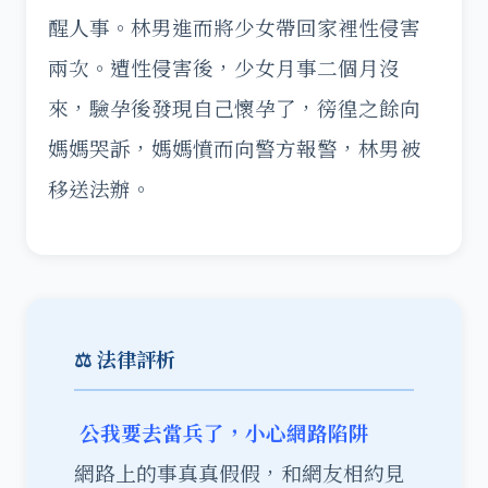
醒人事。林男進而將少女帶回家裡性侵害
兩次。遭性侵害後，少女月事二個月沒
來，驗孕後發現自己懷孕了，徬徨之餘向
媽媽哭訴，媽媽憤而向警方報警，林男被
移送法辦。
⚖️ 法律評析
公我要去當兵了，小心網路陷阱
網路上的事真真假假，和網友相約見