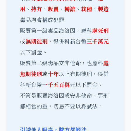
用
、
持有
、
販賣
、
轉讓
、
栽種
、
製造
毒品均會構成犯罪
販賣第一級毒品海洛因，應科
處死刑
或
無期徒刑
，得併科新台幣
三千萬元
以下罰金。
販賣第二級毒品安非他命，也應科
處
無期徒刑
或
十年
以上有期徒刑，得併
科新台幣
一千五百萬
元以下罰金。
不管是販賣海洛因或安非他命，罪刑
都相當的重，切忌不要以身試法。
引誘他人吸毒，雙方都觸法