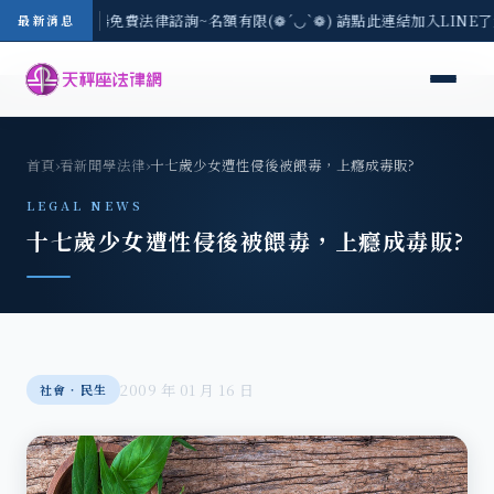
區-8/3(一) 現場免費法律諮詢~名額有限(❁´◡`❁) 請點此連結加入LINE
最新消息
首頁
›
看新聞學法律
›
十七歲少女遭性侵後被餵毒，上癮成毒販?
LEGAL NEWS
十七歲少女遭性侵後被餵毒，上癮成毒販?
2009 年 01 月 16 日
社會‧民生