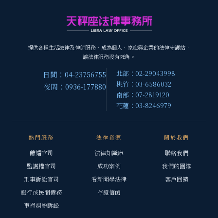
提供各種生活法律及律師服務，成為個人、家庭與企業的法律守護站，
讓法律服務沒有死角。
北部：02-29043998
日間：04-23756755
桃竹：03-6586032
夜間：0936-177880
南部：07-2819120
花蓮：03-8246979
熱門服務
法律資源
關於我們
離婚官司
法律知識庫
聯絡我們
監護權官司
成功案例
我們的團隊
刑事訴訟官司
看新聞學法律
客戶回饋
銀行或民間債務
存證信函
車禍糾紛訴訟