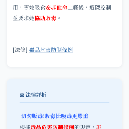
用，等她吸食
安非他命
上癮後，遭陳控制
並要求她
協助販毒
。
[法條]
毒品危害防
制條例
⚖️ 法律評析
切勿販毒!販毒比吸毒更嚴重
根據
毒品危害防制條例
的規定，
施