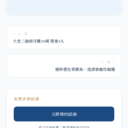
← 上一篇
大老二抽頭月賺20萬 警逮3人
下一篇 →
運將遭色男襲鳥，借酒裝瘋性騷擾
免費法律諮詢
立即預約諮詢
首次諮詢免費，專業律師為您評估