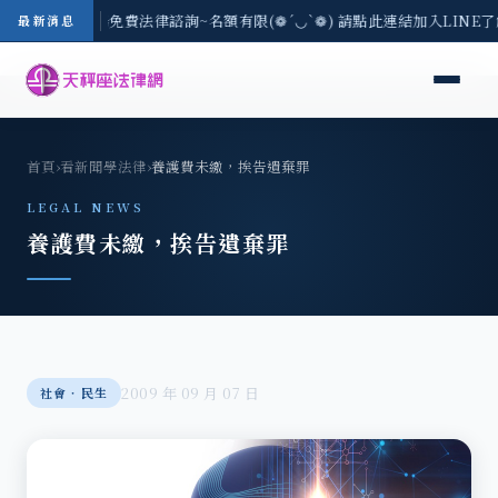
-8/3(一) 現場免費法律諮詢~名額有限(❁´◡`❁) 請點此連結加入LINE
最新消息
首頁
›
看新聞學法律
›
養護費未繳，挨告遺棄罪
LEGAL NEWS
養護費未繳，挨告遺棄罪
2009 年 09 月 07 日
社會‧民生