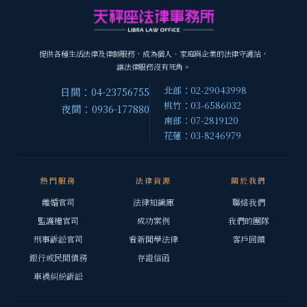
提供各種生活法律及律師服務，成為個人、家庭與企業的法律守護站，
讓法律服務沒有死角。
北部：02-29043998
日間：04-23756755
桃竹：03-6586032
夜間：0936-177880
南部：07-2819120
花蓮：03-8246979
熱門服務
法律資源
關於我們
離婚官司
法律知識庫
聯絡我們
監護權官司
成功案例
我們的團隊
刑事訴訟官司
看新聞學法律
客戶回饋
銀行或民間債務
存證信函
車禍糾紛訴訟