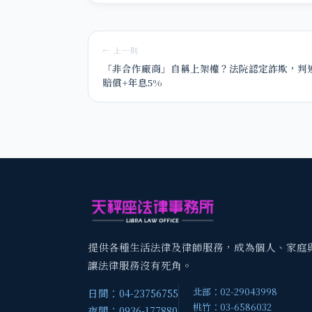
← 上一則
「非合作廠商」自稱上架權？法院認定詐欺，判
賠償+年息5%
提供各種生活法律及律師服務，成為個人、家庭
讓法律服務沒有死角。
北部：02-29043998
日間：04-23756755
桃竹：03-6586032
夜間：0936-177880