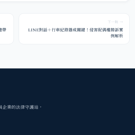
下一則 →
連帶
LINE對話＋行車紀錄器成關鍵！侵害配偶權勝訴實
例解析
與企業的法律守護站，