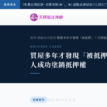
8/3(一) 現場免費法律諮詢~名額有限(❁´◡`❁) 請點此連結加入LINE了
最新消息
首頁
›
律師成功案例
›
買屋多年才發現「被抵押」？天秤座
SUCCESS CASES
買屋多年才發現「被抵
人成功塗銷抵押權
2025 年 10 月 21 日
民事案件