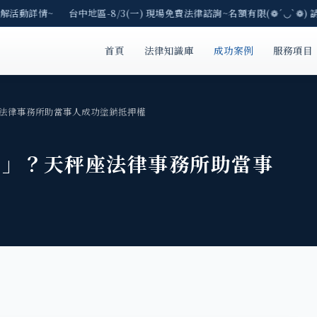
解活動詳情~ 台中地區-8/3(一) 現場免費法律諮詢~名額有限(❁´◡`❁) 請
首頁
法律知識庫
成功案例
服務項目
法律事務所助當事人成功塗銷抵押權
押」？天秤座法律事務所助當事