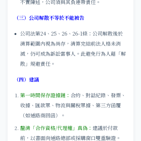
不實陳述，公司須與其負連帶責任。
（三）公司解散不等於不能被告
公司法第24、25、26、26-1條：公司解散後於
清算範圍內視為尚存，清算完結前法人格未消
滅，仍可成為訴訟當事人。此避免行為人藉「解
散」規避責任。
（四）建議
第一時間保存證據鏈：
合約、對話紀錄、發票、
收據、匯款單、物流與關稅單據、第三方函覆
（如通路商回函）。
釐清「合作資格/代理權」真偽：
建議於付款
前，以書面向通路總部或採購窗口雙重驗證。