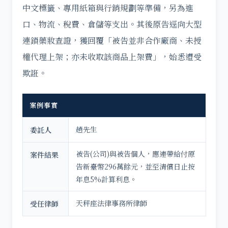
中文標籤、專用紙箱與行銷規劃等準備，另為進
口、物流、稅費、倉儲等支出。其後原告逕向大型
連鎖藥妝查證，獲回覆「被告並非合作廠商、未授
權代理上架；亦未收取該商品上架費」，始悉遭受
欺誑。
案例事實
趙先生
委託人
被告(公司)與被告個人，應連帶給付原
案件結果
告新臺幣296萬餘元，並至清償日止按
年息5%計算利息。
天秤座法律事務所律師
受任律師