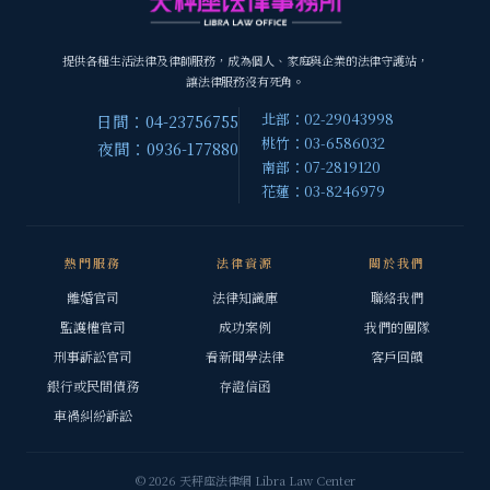
提供各種生活法律及律師服務，成為個人、家庭與企業的法律守護站，
讓法律服務沒有死角。
北部：02-29043998
日間：04-23756755
桃竹：03-6586032
夜間：0936-177880
南部：07-2819120
花蓮：03-8246979
熱門服務
法律資源
關於我們
離婚官司
法律知識庫
聯絡我們
監護權官司
成功案例
我們的團隊
刑事訴訟官司
看新聞學法律
客戶回饋
銀行或民間債務
存證信函
車禍糾紛訴訟
© 2026 天秤座法律網 Libra Law Center