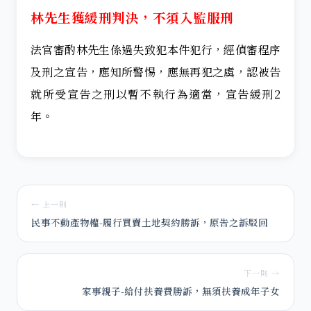
林先生獲緩刑判決，不須入監服刑
法官審酌林先生係過失致犯本件犯行，經偵審程序
及刑之宣告，應知所警惕，應無再犯之虞，認被告
就所受宣告之刑以暫不執行為適當，宣告緩刑2
年。
← 上一則
民事不動產物權-履行買賣土地契約勝訴，原告之訴駁回
下一則 →
家事親子-給付扶養費勝訴，無須扶養成年子女