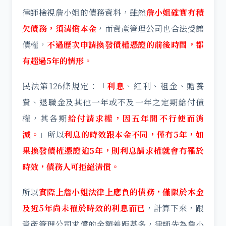
律師檢視詹小姐的債務資料，雖然
詹小姐確實有積
欠債務，須清償本金
，而資產管理公司也合法受讓
債權，
不過歷次申請換發債權憑證的前後時間，都
有超過5年的情形。
民法第126條規定：「
利息
、紅利、租金、贍養
費、退職金及其他一年或不及一年之定期給付債
權，其各期
給付請求權，因五年間不行使而消
滅。
」所以
利息的時效跟本金不同，僅有5年，如
果換發債權憑證逾5年，則利息請求權就會有罹於
時效，債務人可拒絕清償。
所以
實際上詹小姐法律上應負的債務，僅限於本金
及近5年尚未罹於時效的利息而已
，計算下來，跟
資產管理公司求償的金額差距甚多，律師先為詹小