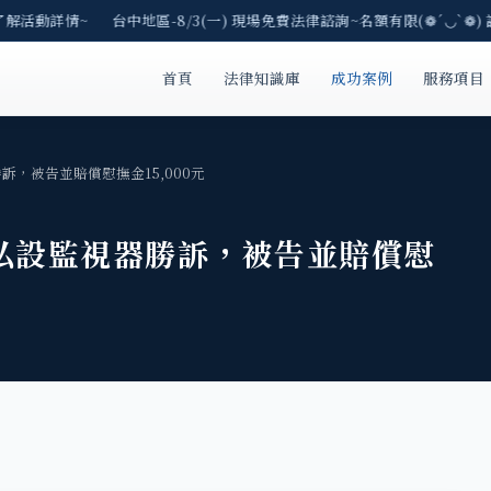
了解活動詳情~ 台中地區-8/3(一) 現場免費法律諮詢~名額有限(❁´◡`❁) 
首頁
法律知識庫
成功案例
服務項目
訴，被告並賠償慰撫金15,000元
私設監視器勝訴，被告並賠償慰