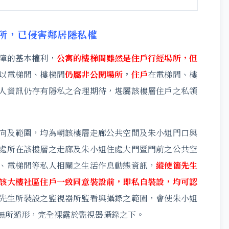
所，已侵害鄰居隱私權
障的基本權利，
公寓的樓梯間雖然是住戶行經場所，但
以電梯間、樓梯間
仍屬非公開場所
，
住戶
在電梯間、樓
人資訊仍存有隱私之合理期待，堪屬該樓層住戶之私領
向及範圍，均為朝該樓層走廊公共空間及朱小姐門口與
處所在該樓層之走廊及朱小姐住處大門暨門前之公共空
、電梯間等私人相關之生活作息動態資訊，
縱使簡先生
該大樓社區住戶一致同意裝設前，即私自裝設，均可認
先生所裝設之監視器所監看與攝錄之範圍，會使朱小姐
無所遁形，完全裸露於監視器攝錄之下。