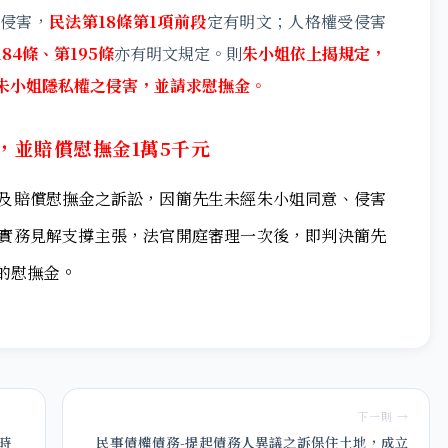
侵害，
民法第18條第1項前段
定有明文；人格權受侵害
84條、第195條
亦有明文規定。則
朱小姐依上揭規定，
朱小姐隱私權之侵害，並請求慰撫金。
，並賠償慰撫金1萬5千元
及賠償慰撫金之訴訟，因簡先生未經朱小姐同意、侵害
實務見解支撐主張，法官開庭審理一次後，即判決簡先
。
的慰撫金
下一則 →
時
民事債權債務-提起債務人異議之訴保住土地，成立