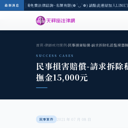
-8/3(一) 現場免費法律諮詢~名額有限(❁´◡`❁) 請點此連結加入LINE
最新消息
首頁
›
律師成功案例
›
民事損害賠償-請求拆除私設監視器勝
SUCCESS CASES
民事損害賠償-請求拆除
撫金15,000元
2021 年 07 月 08 日
民事案件