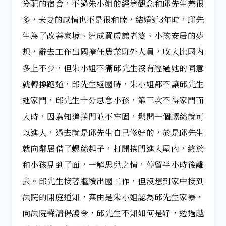
分配的宿舍，不過朱小姐的經濟觀念和邱先生差很
多，夫妻的感情也不是很和睦，結婚近3年時，邱先
生為了改善家境、達成買房讓老婆、小孩安居的夢
想，辭去工作出國擔任農業駐外人員，收入比國內
多上不少，但朱小姐不滿邱先生沒有經過她的同意
就轉換跑道，邱先生返國時，朱小姐都不讓邱先生
進家門，邱先生十分思念小孩，第三次不得家門而
入時，因為知道捲門並不牢固，鬆開一個螺絲就可
以進入，過去就是邱先生自己修好的，於是邱先生
就向鄰居借了螺絲起子，打開捲門進入屋內，終於
和小孩見到了面，一解思兒之情，停留半小時後離
去。邱先生接著繼續出國工作，但沒想到家中接到
法院的開庭通知，案由是朱小姐認為邱先生家暴，
向法院聲請保護令，邱先生不知如何是好，透過越