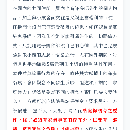
在國內的共同住所，屋內也有許多邱先生的個人物
品，加上與小孩會面交往是父親正當權利的行使，
而捲門也沒有任何遭受破壞的跡象，如何認為是實
施家暴呢？因為朱小姐封鎖對邱先生的一切聯絡方
式，只能用電子郵件訴說自己的心情，其中也是表
達對朱小姐的思念、愛慕之情，人在國外期間，每
個月也平均匯款5萬元到朱小姐的帳戶供其花用，
本件並無家暴行為的存在。縱使雙方感情上的確有
裂痕，會因觀念不同發生爭吵，但這和所謂的「家
庭暴力」仍然是截然不同的概念，否則只要夫妻吵
架，一方都可以向法院聲請保護令，要求另外一方
被隔離，豈不天下大亂了嗎？而
核發保護令之要
件，除了必須有家暴事實的存在外，也要有「繼
續」遭受家暴之危險，才能核發
，以邱先生的入出