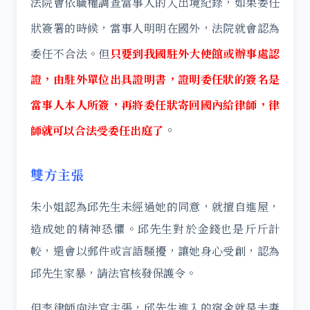
法院會依職權調查當事人的入出境紀錄，如果委任
狀簽署的時候，當事人明明在國外，法院就會認為
委任不合法。但
只要到我國駐外大使館或辦事處認
證，由駐外單位出具證明書，證明委任狀的簽名是
當事人本人所簽，再將委任狀寄回國內給律師，律
。
師就可以合法受委任出庭了
雙方主張
朱小姐認為邱先生未經過她的同意，就擅自進屋，
造成她的精神恐懼。邱先生對於金錢也是斤斤計
較，還會以郵件或言語騷擾，讓她身心受創，認為
邱先生家暴，請法官核發保護令。
但李律師向法官主張，邱先生進入的宿舍就是夫妻