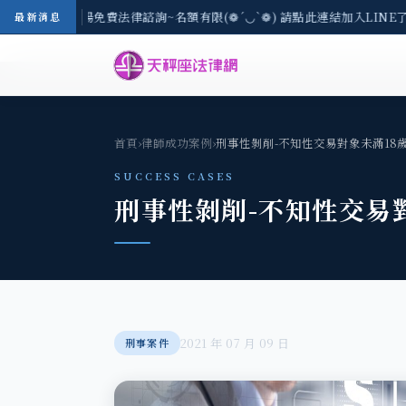
-8/3(一) 現場免費法律諮詢~名額有限(❁´◡`❁) 請點此連結加入LINE
最新消息
首頁
›
律師成功案例
›
刑事性剝削-不知性交易對象未滿18
SUCCESS CASES
刑事性剝削-不知性交易
2021 年 07 月 09 日
刑事案件