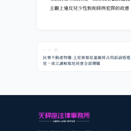
主觀上違反兒少性剝削條例犯罪的故意
← 上一則
民事不動產物權-土地被鄰地蓋廠房占用訴請返還
地，成立調解鄰地同意全部價購