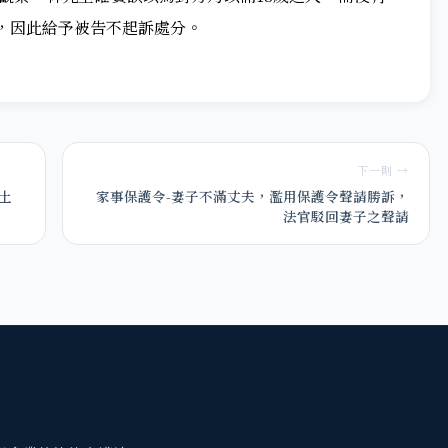
，因此給予被告不起訴處分。
下一則 →
土
家事保護令-妻子不滿丈夫，濫用保護令聲請勝訴，
法官駁回妻子之聲請