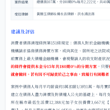
總債務107萬，分180期0%每月2,222元，共40
案件結果
黃勝玉律師&楊永吉律師、洪永鴻法務
受任律師
建議及評估
消費者債務清理條例第151條規定：債務人對於金融機
機構請求協商債務清償方案，或向其住、居所地之法院或
前實務上最大債權金融機構，會視聲請人的收支財產狀況
的條件會提供本金分15年共180期0%的分期方案
，只要
就會撤回。若有因不可歸責於己之事由，致履行有困難者
案例中債務人每月平均薪資約3萬扣薪1/3約1萬，每月實
建立在債務人盡力清償及對債權人公允的基礎上，每月支
所在縣市最低生活費12,388元加子女扶養費3,667元【