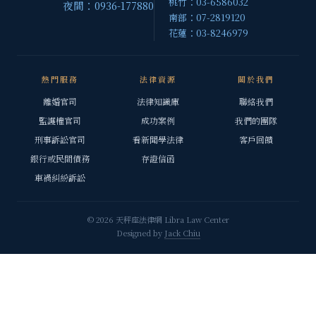
桃竹：03-6586032
夜間：0936-177880
南部：07-2819120
花蓮：03-8246979
熱門服務
法律資源
關於我們
離婚官司
法律知識庫
聯絡我們
監護權官司
成功案例
我們的團隊
刑事訴訟官司
看新聞學法律
客戶回饋
銀行或民間債務
存證信函
車禍糾紛訴訟
© 2026 天秤座法律網 Libra Law Center
Designed by
Jack Chiu