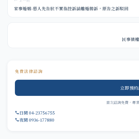
← 上一則
家事婚姻-惡人先告狀不實指控訴請離婚勝訴，原告之訴駁回
民事債權
免費法律諮詢
立即預約
首次諮詢免費，專
日間 04-23756755
夜間 0936-177880