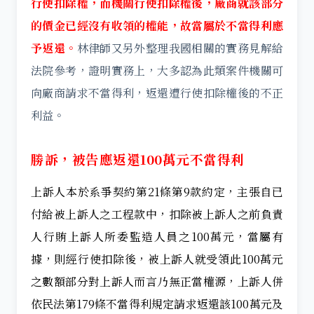
行使扣除權，而機關行使扣除權後，廠商就該部分
的價金已經沒有收領的權能，故當屬於不當得利應
予返還。
林律師又另外整理我國相關的實務見解給
法院參考，證明實務上，大多認為此類案件機關可
向廠商請求不當得利，返還遭行使扣除權後的不正
利益。
勝訴，
被告應返還100萬元不當得利
上訴人本於系爭契約第21條第9款約定，主張自已
付給被上訴人之工程款中，扣除被上訴人之前負責
人行賄上訴人所委監造人員之100萬元，當屬有
據，則經行使扣除後，被上訴人就受領此100萬元
之數額部分對上訴人而言乃無正當權源，上訴人併
依民法第179條不當得利規定請求返還該100萬元及