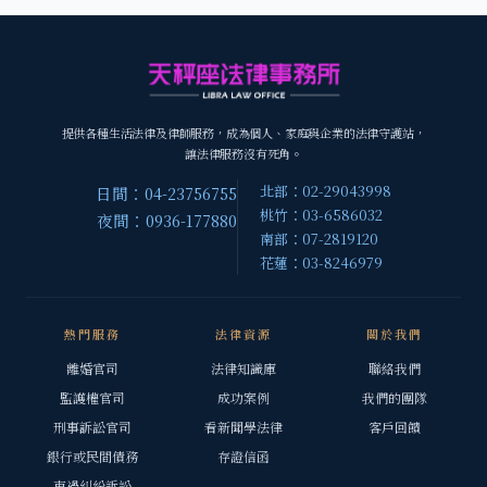
提供各種生活法律及律師服務，成為個人、家庭與企業的法律守護站，
讓法律服務沒有死角。
北部：02-29043998
日間：04-23756755
桃竹：03-6586032
夜間：0936-177880
南部：07-2819120
花蓮：03-8246979
熱門服務
法律資源
關於我們
離婚官司
法律知識庫
聯絡我們
監護權官司
成功案例
我們的團隊
刑事訴訟官司
看新聞學法律
客戶回饋
銀行或民間債務
存證信函
車禍糾紛訴訟