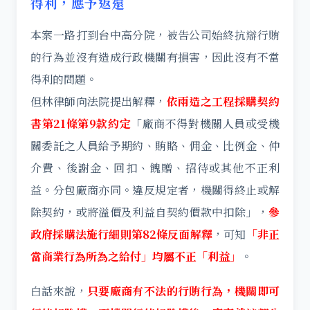
得利，應予返還
本案一路打到台中高分院，被告公司始終抗辯行賄
的行為並沒有造成行政機關有損害，因此沒有不當
得利的問題。
但林律師向法院提出解釋，
依兩造之工程採購契約
書第21條第9款約定
「廠商不得對機關人員或受機
關委託之人員給予期約、賄賂、佣金、比例金、仲
介費、後謝金、回扣、餽贈、招待或其他不正利
益。分包廠商亦同。違反規定者，機關得終止或解
除契約，或將溢價及利益自契約價款中扣除」，
參
政府採購法施行細則第82條反面解釋
，可知
「非正
當商業行為所為之給付」均屬不正「利益」
。
白話來說，
只要廠商有不法的行賄行為，機關即可