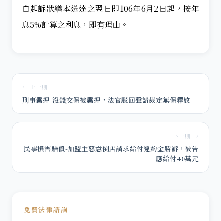
自起訴狀繕本送達之翌日即106年6月2日起，按年
息5%計算之利息，即有理由。
← 上一則
刑事羈押-沒錢交保被羈押，法官駁回聲請裁定無保釋放
下一則 →
民事損害賠償-加盟主惡意倒店請求給付違約金勝訴，被告
應給付40萬元
免費法律諮詢