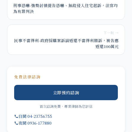
刑事恐嚇-強勢討債提告恐嚇、無故侵入住宅起訴，法官均
為有罪判決
下一則 →
民事不當得利-政府採購案訴請返還不當得利勝訴，被告應
返還100萬元
免費法律諮詢
立即預約諮詢
首次諮詢免費，專業律師為您評估
日間 04-23756755
夜間 0936-177880