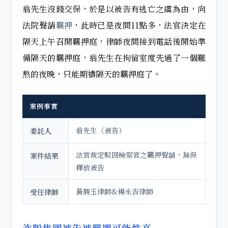
翁先生沒錢交保，於是以被告有逃亡之虞為由，向
法院聲請
羈押
，此時已是夜間11點多，法官決定在
隔天上午召開羈押庭，律師夜間接到電話後開始準
備隔天的羈押庭，翁先生在拘留室度先過了一個難
熬的夜晚，只能期禱隔天的羈押庭了。
案例事實
翁先生（被告）
委託人
法官裁定駁回檢察官之羈押聲請，無保
案件結果
釋放被告
黃勝玉律師&楊永吉律師
受任律師