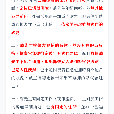
話，
案情已清楚明瞭
，翁先生年紀尚輕，並
無其他
犯罪前科
，雖然涉犯的是加重詐欺罪，但案件所造
成的損害並不重（未遂），
依常情來說並無逃亡的
必要
。
二、
翁先生遭警方逮捕的時候，並沒有逃跑或反
抗，檢察官無從推定被告有逃亡之虞
，況且
縱使翁
先生不配合逮捕，但犯罪嫌疑人遇到警察會逃跑，
也是人性使然
，也不能因被告在遭逮捕時有不配合
的狀況，就直接認定被告如果不羈押的話就會逃
亡。
三、翁先生有固定工作（夜市擺攤），且對於工作
內容能詳細描述，也
有固定的住所
，並非一些無