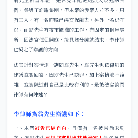
翁先生相當年輕，是常見年紀輕輕誤入歧途的案
例，參與了詐騙集團，但本案的涉案人並不多，只
有三人，有一名昨晚已經交保離去，另外一名仍在
逃，而翁先生有夜市擺攤的工作，有固定的租屋處
所，因法官催促開庭，接見幾分鐘就結束，李律師
也擬定了辯護的方向。
法官針對案情逐一詢問翁先生，翁先生也依律師的
建議據實回答，因翁先生已認罪，加上案情並不複
雜，據實陳述對自己是比較有利的。最後法官詢問
律師有何陳述？
李律師為翁先生辯護如下：
一、本案
被告已經自白
，且僅有一名被告尚未到
案，但翁先生
已經據實供出其他涉案人
姓名及電