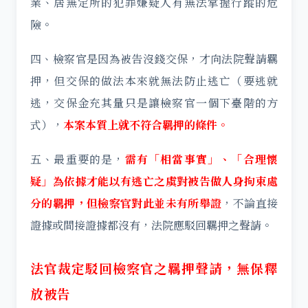
業、居無定所的犯罪嫌疑人有無法掌握行蹤的危
險。
四、檢察官是因為被告沒錢交保，才向法院聲請羈
押，但交保的做法本來就無法防止逃亡（要逃就
逃，交保金充其量只是讓檢察官一個下臺階的方
式），
本案本質上就不符合羈押的條件。
五、最重要的是，
需有「相當事實」、「合理懷
疑」為依據才能以有逃亡之虞對被告做人身拘束處
分的羈押，但檢察官對此並未有所舉證
，不論直接
證據或間接證據都沒有，法院應駁回羈押之聲請。
法官裁定駁回檢察官之羈押聲請，無保釋
放被告