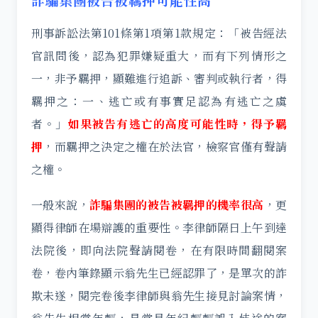
詐騙集團被告被羈押可能性高
刑事訴訟法第101條第1項第1款規定：「被告經法
官訊問後，認為犯罪嫌疑重大，而有下列情形之
一，非予羈押，顯難進行追訴、審判或執行者，得
羈押之：一、逃亡或有事實足認為有逃亡之虞
者。」
如果被告有逃亡的高度可能性時，得予羈
押
，而羈押之決定之權在於法官，檢察官僅有聲請
之權。
一般來說，
詐騙集團的被告被羈押的機率很高
，更
顯得律師在場辯護的重要性。李律師隔日上午到達
法院後，即向法院聲請閱卷，在有限時間翻閱案
卷，卷內筆錄顯示翁先生已經認罪了，是單次的詐
欺未遂，閱完卷後李律師與翁先生接見討論案情，