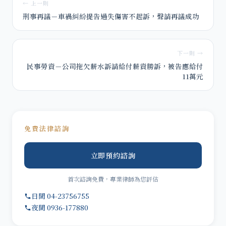
← 上一則
刑事再議－車禍糾紛提告過失傷害不起訴，聲請再議成功
下一則 →
民事勞資－公司拖欠薪水訴請給付薪資勝訴，被告應給付
11萬元
免費法律諮詢
立即預約諮詢
首次諮詢免費，專業律師為您評估
日間 04-23756755
夜間 0936-177880