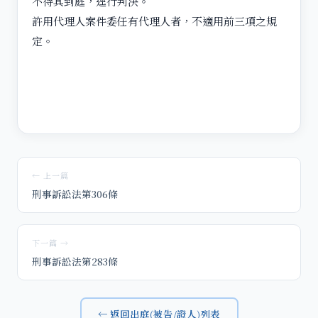
不待其到庭，逕行判決。
許用代理人案件委任有代理人者，不適用前三項之規
定。
← 上一篇
刑事訴訟法第306條
下一篇 →
刑事訴訟法第283條
← 返回出庭(被告/證人)列表