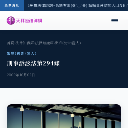
區-8/3(一) 現場免費法律諮詢~名額有限(❁´◡`❁) 請點此連結加入LIN
最新消息
首頁
›
法律知識庫
›
法律知識庫
›
出庭(被告/證人)
出庭(被告/證人)
刑事訴訟法第294條
2009年10月02日