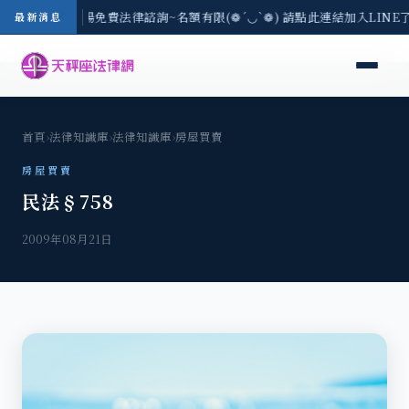
區-8/3(一) 現場免費法律諮詢~名額有限(❁´◡`❁) 請點此連結加入LIN
最新消息
首頁
›
法律知識庫
›
法律知識庫
›
房屋買賣
房屋買賣
民法§758
2009年08月21日