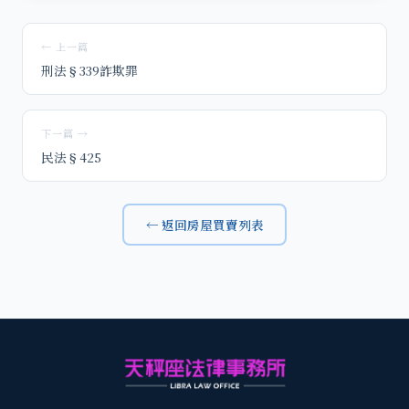
← 上一篇
刑法§339詐欺罪
下一篇 →
民法§425
← 返回房屋買賣列表