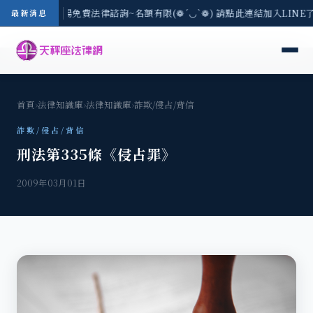
區-8/3(一) 現場免費法律諮詢~名額有限(❁´◡`❁) 請點此連結加入LIN
最新消息
首頁
›
法律知識庫
›
法律知識庫
›
詐欺/侵占/背信
詐欺/侵占/背信
刑法第335條《侵占罪》
2009年03月01日