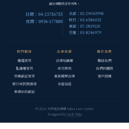
讓法律服務沒有死角。
北部：02-29043998
日間：04-23756755
桃竹：03-6586032
夜間：0936-177880
南部：07-2819120
花蓮：03-8246979
熱門服務
法律資源
關於我們
離婚官司
法律知識庫
聯絡我們
監護權官司
成功案例
我們的團隊
刑事訴訟官司
看新聞學法律
客戶回饋
銀行或民間債務
存證信函
車禍糾紛訴訟
© 2026 天秤座法律網 Libra Law Center
Designed by
Jack Chiu