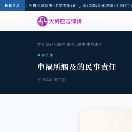
-8/3(一) 現場免費法律諮詢~名額有限(❁´◡`❁) 請點此連結加入LINE了
最新消息
首頁
›
法律知識庫
›
法律知識庫
›
車禍法律
車禍法律
車禍所觸及的民事責任
2009年02月27日