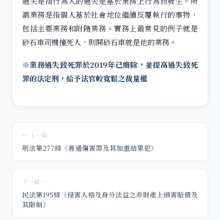
過失是指行為人的過失是基於業務上行為而發生。所
謂業務是指個人基於社會地位繼續反覆執行的事物，
包括主要業務和附隨業務。實務上最常見的例子就是
砂石車司機撞死人，則開砂石車就是他的業務。
※業務過失致死罪於2019年已廢除，並提高過失致死
罪的法定刑，給予法官較寬鬆之裁量權
← 上一篇
刑法第277條《普通傷害罪及其加重結果犯》
下一篇 →
民法第195條《侵害人格及身分法益之非財產上損害賠償及
其限制》