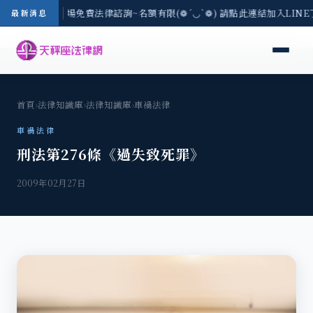
地區-8/3(一) 現場免費法律諮詢~名額有限(❁´◡`❁) 請點此連結加入LIN
最新消息
首頁
›
法律知識庫
›
法律知識庫
›
車禍法律
車禍法律
刑法第276條《過失致死罪》
2009年02月27日