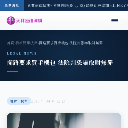
-8/3(一) 現場免費法律諮詢~名額有限(❁´◡`❁) 請點此連結加入LINE
最新消息
首頁
›
看新聞學法律
›
攔路要求買手機包 法院判恐嚇取財無罪
LEGAL NEWS
攔路要求買手機包 法院判恐嚇取財無罪
2017 年 04 月 12 日
社會‧民生