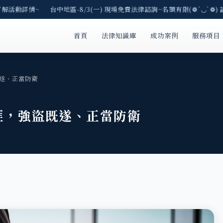
了解活動詳情~ 台中地區-8/3(一) 現場免費法律諮詢~名額有限(❁´◡`❁) 
首頁
法律知識庫
成功案例
服務項目
遂、正當防衛
匪，強盜既遂、正當防衛