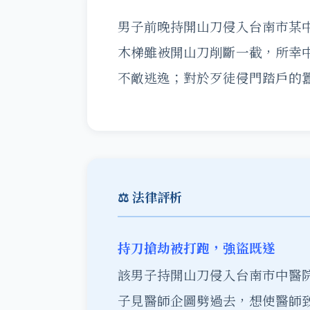
男子前晚持開山刀侵入台南市某
木梯雖被開山刀削斷一截，所幸
不敵逃逸；對於歹徒侵門踏戶的
⚖️ 法律評析
持刀搶劫被打跑，強盜既遂
該男子持開山刀侵入台南市中醫
子見醫師企圖劈過去，想使醫師