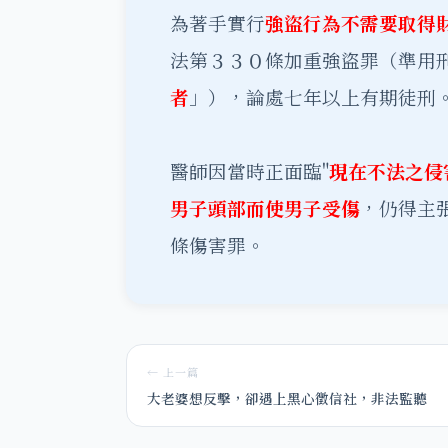
為著手實行
強盜行為不需要取得
法第３３０條加重強盜罪（準用
者
」），論處七年以上有期徒刑
醫師因當時正面臨"
現在不法之侵
男子頭部而使男子受傷
，仍得主
條傷害罪。
← 上一篇
大老婆想反擊，卻遇上黑心徵信社，非法監聽