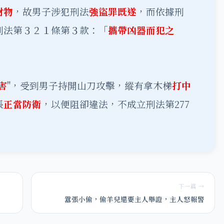
財物
，故男子涉犯刑法
強盜罪既遂
，而依據刑
刑法第３２１條第３款：「
攜帶凶器而犯之
。
害
"，受到男子持開山刀攻擊，縱有拿木梯
打中
張
正當防衛
，以便阻卻違法，不成立刑法第277
下一篇 →
囂張小偷，偷羊兒還要主人舉證，主人怒報警