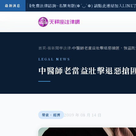
-8/3(一) 現場免費法律諮詢~名額有限(❁´◡`❁) 請點此連結加入LINE
最新消息
首頁
›
看新聞學法律
›
中醫師老當益壯擊退惡搶匪，強盜既
LEGAL NEWS
中醫師老當益壯擊退惡搶
2009 年 08 月 14 日
勞資‧經濟