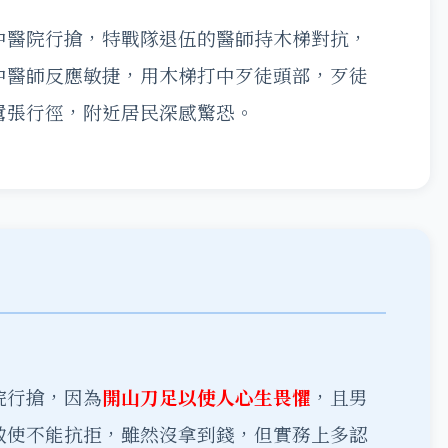
中醫院行搶，特戰隊退伍的醫師持木梯對抗，
中醫師反應敏捷，用木梯打中歹徒頭部，歹徒
囂張行徑，附近居民深感驚恐。
院行搶，因為
開山刀足以使人心生畏懼
，且男
致使不能抗拒，雖然沒拿到錢，但實務上多認